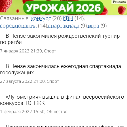
Тег новостей
Тег новостей
«Финал»
«Финал»
Всего найдено 95 новостей
Связанные:
конкурс
(20)
КВН
(14)
соревнования
(14)
спартакиада
(9)
игра
(9)
В Пензе закончился рождественский турнир
по регби
7 января 2023 21:30
Спорт
В Пензе закончилась ежегодная спартакиада
госслужащих
27 августа 2022 21:00
Спорт
«Лугометрия» вышла в финал всероссийского
конкурса ТОП ЖК
1 февраля 2022 15:50
Общество