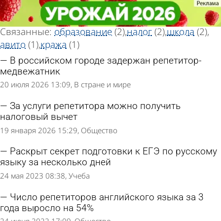
Тег новостей
Тег новостей
«Репетитор»
«Репетитор»
Всего найдено 9 новостей
Связанные:
образование
(2)
налог
(2)
школа
(2)
авито
(1)
кража
(1)
В российском городе задержан репетитор-
медвежатник
20 июля 2026 13:09
В стране и мире
За услуги репетитора можно получить
налоговый вычет
19 января 2026 15:29
Общество
Раскрыт секрет подготовки к ЕГЭ по русскому
языку за несколько дней
24 мая 2023 08:38
Учеба
Число репетиторов английского языка за 3
года выросло на 54%