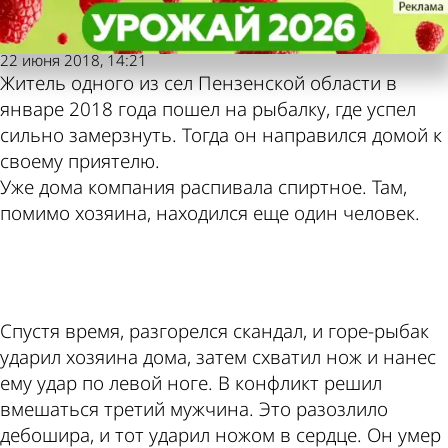
Репортер
Репортер
Мужчина зарезал собутыльника
Мужчина зарезал собутыльника
Также пресса пишет
Погода и курсы
после рыбалки
после рыбалки
22 июня 2018, 14:21
Житель одного из сел Пензенской области в
по этой теме
валют в Пензе
январе 2018 года пошел на рыбалку, где успел
сильно замерзнуть. Тогда он направился домой к
своему приятелю.
Уже дома компания распивала спиртное. Там,
помимо хозяина, находился еще один человек.
ad
Спустя время, разгорелся скандал, и горе-рыбак
ударил хозяина дома, затем схватил нож и нанес
ему удар по левой ноге. В конфликт решил
вмешаться третий мужчина. Это разозлило
дебошира, и тот ударил ножом в сердце. Он умер