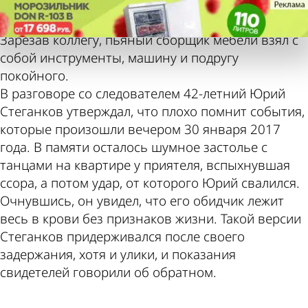
Репортер
Репортер
Убийство с возвращением
Убийство с возвращением
28 декабря 2017, 14:38
Зарезав коллегу, пьяный сборщик мебели взял с
Также
Погода и
собой инструменты, машину и подругу
покойного.
В разговоре со следователем 42-летний Юрий
Стеганков утверждал, что плохо помнит события,
пресса
курсы
которые произошли вечером 30 января 2017
года. В памяти осталось шумное застолье с
танцами на квартире у приятеля, вспыхнувшая
ссора, а потом удар, от которого Юрий свалился.
пишет по
валют в
Очнувшись, он увидел, что его обидчик лежит
весь в крови без признаков жизни. Такой версии
Стеганков придерживался после своего
задержания, хотя и улики, и показания
этой теме
Пензе
свидетелей говорили об обратном.