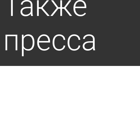
Также
пресса
пишет по
этой теме