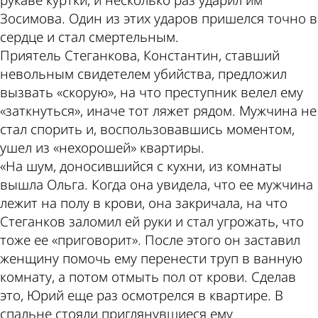
рукаве куртки, и несколько раз ударил им
Зосимова. Один из этих ударов пришелся точно в
сердце и стал смертельным.
Приятель Стеганкова, Константин, ставший
невольным свидетелем убийства, предложил
вызвать «скорую», на что преступник велел ему
«заткнуться», иначе тот ляжет рядом. Мужчина не
стал спорить и, воспользовавшись моментом,
ушел из «нехорошей» квартиры.
«На шум, доносившийся с кухни, из комнаты
вышла Ольга. Когда она увидела, что ее мужчина
лежит на полу в крови, она закричала, на что
Стеганков заломил ей руки и стал угрожать, что
тоже ее «приговорит». После этого он заставил
женщину помочь ему перенести труп в ванную
комнату, а потом отмыть пол от крови. Сделав
это, Юрий еще раз осмотрелся в квартире. В
спальне стояли приглянувшиеся ему