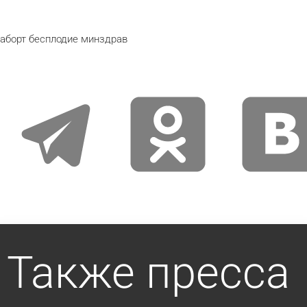
аборт
бесплодие
минздрав
telegram
odnoklassniki
vkontakte
Также пресса