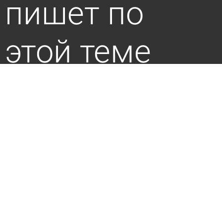
пишет по
этой теме
В защиту нерожденных младенцев
20 января 2018 14:59
Наша Пенза
Выбор в пользу жизни
22 сентября 2017 13:32
Пензенская правда