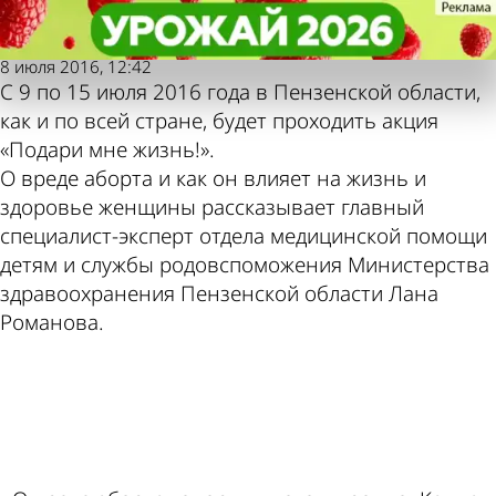
Репортер
Репортер
Аборты могут обернуться
Аборты могут обернуться
бесплодием
бесплодием
Также пресса
Погода и
8 июля 2016, 12:42
С 9 по 15 июля 2016 года в Пензенской области,
как и по всей стране, будет проходить акция
пишет по
курсы валют
«Подари мне жизнь!».
О вреде аборта и как он влияет на жизнь и
здоровье женщины рассказывает главный
этой теме
в Пензе
специалист-эксперт отдела медицинской помощи
детям и службы родовспоможения Министерства
здравоохранения Пензенской области Лана
Романова.
ad