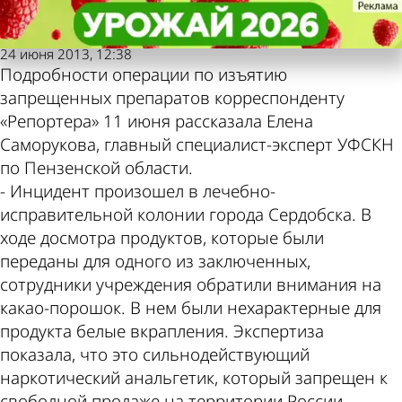
Репортер
Репортер
Таксист пытался передать
Таксист пытался передать
Также пресса пишет
Погода и курсы валют
наркотики заключенным
наркотики заключенным
24 июня 2013, 12:38
по этой теме
в Пензе
Подробности операции по изъятию
запрещенных препаратов корреспонденту
«Репортера» 11 июня рассказала Елена
Саморукова, главный специалист-эксперт УФСКН
по Пензенской области.
- Инцидент произошел в лечебно-
исправительной колонии города Сердобска. В
ходе досмотра продуктов, которые были
переданы для одного из заключенных,
сотрудники учреждения обратили внимания на
какао-порошок. В нем были нехарактерные для
продукта белые вкрапления. Экспертиза
показала, что это сильнодействующий
наркотический анальгетик, который запрещен к
свободной продаже на территории России, -