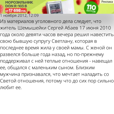
Репортер
Репортер
Забойщик скота зарезал жену и
Забойщик скота зарезал жену и
тещу
тещу
Также
Погода и
1 ноября 2012, 12:09
Из материалов уголовного дела следует, что
житель Шемышейки Сергей Абаев 17 июня 2010
года около девяти часов вечера решил навестить
свою бывшую супругу Светлану, которая в
пресса
курсы
последнее время жила у своей мамы. С женой он
развелся больше года назад, но по-прежнему
поддерживал с ней теплые отношения - навещал
ее, общался с маленьким сыном. Близким
пишет по
валют в
мужчина признавался, что мечтает наладить со
Светой отношения, потому что до сих пор сильно
любит ее.
этой теме
Пензе