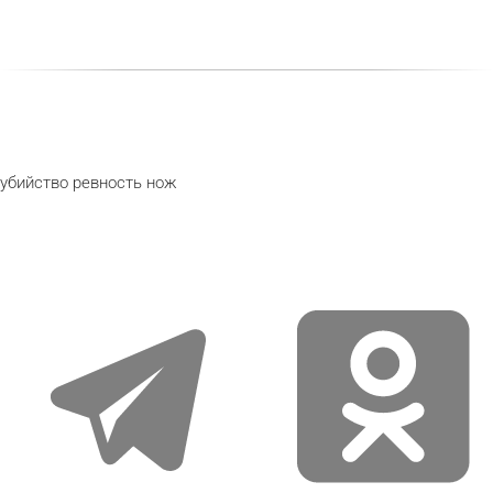
убийство
ревность
нож
telegram
odnoklassniki