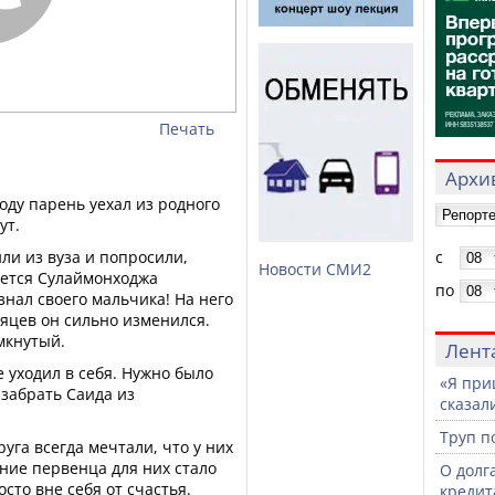
Печать
Архив
оду парень уехал из родного
ут.
ли из вуза и попросили,
с
Новости СМИ2
ается Сулаймонходжа
по
узнал своего мальчика! На него
сяцев он сильно изменился.
мкнутый.
Лент
 уходил в себя. Нужно было
«Я при
 забрать Саида из
сказали
Труп п
уга всегда мечтали, что у них
ение первенца для них стало
О долг
сто вне себя от счастья.
кредит