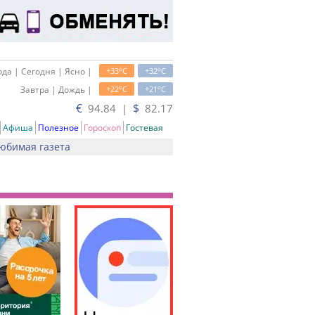
o
o
да | Сегодня | Ясно |
+33
C
+32
C
o
o
Завтра | Дождь |
+22
C
+21
C
€
$
94.84 |
82.17
Афиша
Полезное
Гороскоп
Гостевая
юбимая газета