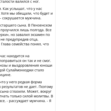
талости валился с ног.
 Как услышат, что у нас
 Хотя мы обещали, что будет и
 - сокрушается мужчина.
у старшего сына. В Пензенском
 проучился лишь полгода. Все
рки», но завалил экзамен по
 не предупредив отца,
 Глава семейства понял, что
час находится на
оправиться он так и не смог.
нозы и выздоровления юноши
дой Сулаймонходжи стало
ицине.
 что у него редкая форма
результатов не дает. Поэтому
 сына сглазили. Может, вокруг
гнать только силой молитвы. В
е, - рассуждает мужчина. - Я