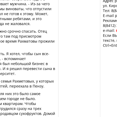
Адрес р
ивает мужчина. - Из-за чего
ул. Кир
 мы виноваты, что отпустили
Тел: 8(
ыл не готов к этому. Может,
E-mail 
стными ребятами, и это
Рекламн
гда не жаловался.
8(8412)
e-mail:
жно срочно спасать. Отец
Если ВЫ
то там под присмотром
тексте,
орое время Рахматовы прожили
Ctrl+Ent
ть. Я хотел, чтобы сын все-
 - вспоминает
мя был небольшой бизнес в
ы. И я решил перевести сына в
ерситет.
 семья Рахметовых, у которых
тей, переехала в Пензу.
ля них это было самое
шем городе не было.
м квартирам. Чтобы
рудился сразу на трех
 продавцом сухофруктов. Домой