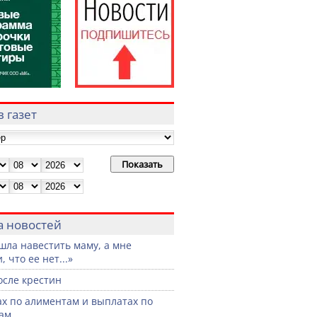
 газет
а новостей
шла навестить маму, а мне
, что ее нет...»
осле крестин
ах по алиментам и выплатах по
ам