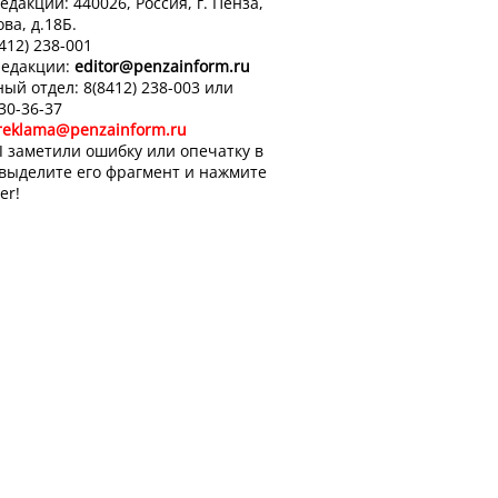
едакции: 440026, Россия, г. Пенза,
ова, д.18Б.
8412) 238-001
редакции:
editor
@penzainform.ru
ый отдел: 8(8412) 238-003 или
 30-36-37
reklama@penzainform.ru
 заметили ошибку или опечатку в
 выделите его фрагмент и нажмите
er!