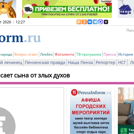
вг 2026
|
12:27
Пого
 народа
Вопрос-ответ
Ликбез
Фотолента
ТВ-программа
Пресса
История
й ленинец
Пензенская правда
Наша Пенза
Репортер
НСГ
Л
сает сына от злых духов