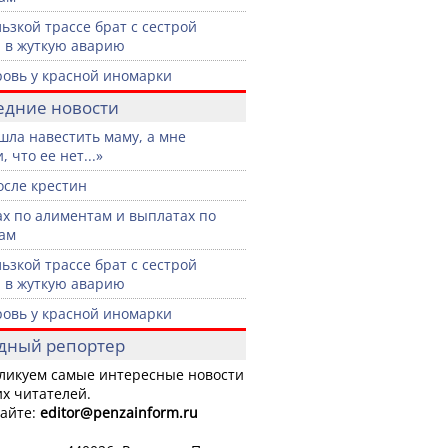
льзкой трассе брат с сестрой
 в жуткую аварию
ровь у красной иномарки
едние новости
шла навестить маму, а мне
, что ее нет...»
осле крестин
ах по алиментам и выплатах по
ам
льзкой трассе брат с сестрой
 в жуткую аварию
ровь у красной иномарки
дный репортер
ликуем самые интересные новости
х читателей.
айте:
editor
@penzainform.ru