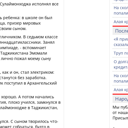
Сулаймонходжа исполнял все
На ско
попали
ь ребенка: в школе он был
Алая к
ца, призер мировых
 своим сыном.
Посл
отличником. В седьмом классе
«Я при
иннадцатиклассники. Занял
сказали
лимпиаде, - вспоминает
т Таджикистана Эмомали
Труп п
н лично пожал моему сыну
О долг
кредит
 как и он, стал электриком:
На ско
танутся без заработка.
попали
к поступил в Архангельский
Алая к
хорошо. А потом начались
Наро
я, плохо учился, замкнулся в
Мы пуб
улаймонходже в Таджикистан,
от наши
Присыл
нулся. С сыном творилось что-
может собраться, будто в