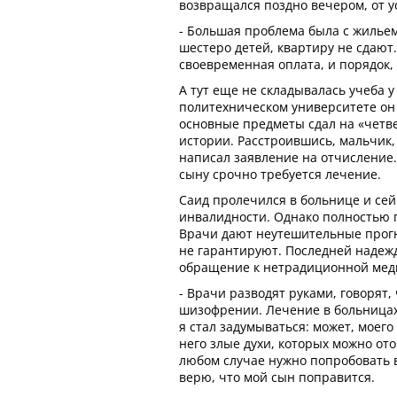
возвращался поздно вечером, от ус
- Большая проблема была с жильем.
шестеро детей, квартиру не сдают.
своевременная оплата, и порядок,
А тут еще не складывалась учеба 
политехническом университете он
основные предметы сдал на «четве
истории. Расстроившись, мальчик,
написал заявление на отчисление.
сыну срочно требуется лечение.
Саид пролечился в больнице и сей
инвалидности. Однако полностью п
Врачи дают неутешительные прог
не гарантируют. Последней надеж
обращение к нетрадиционной мед
- Врачи разводят руками, говорят,
шизофрении. Лечение в больницах 
я стал задумываться: может, моего
него злые духи, которых можно ото
любом случае нужно попробовать вс
верю, что мой сын поправится.