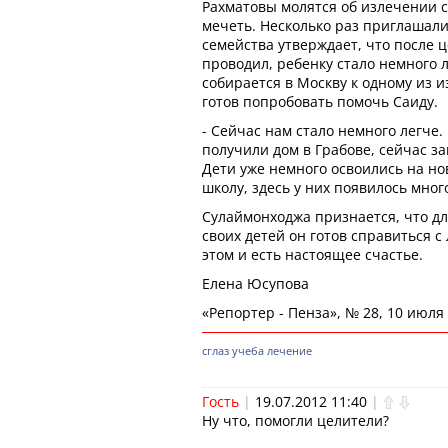
Рахматовы молятся об излечении с
мечеть. Несколько раз приглашали 
семейства утверждает, что после 
проводил, ребенку стало немного 
собирается в Москву к одному из 
готов попробовать помочь Саиду.
- Сейчас нам стало немного легче
получили дом в Грабове, сейчас з
Дети уже немного освоились на нов
школу, здесь у них появилось мног
Сулаймонходжа признается, что дл
своих детей он готов справиться 
этом и есть настоящее счастье.
Елена Юсупова
«Репортер - Пенза», № 28, 10 июля 
сглаз
учеба
лечение
Гость
|
19.07.2012 11:40
|
Ну что, помогли целители?