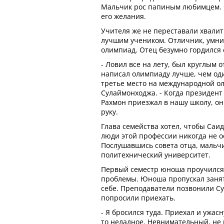
Мальчик рос папиным любимцем. 
его желания.
Учителя же не переставали хвалит
лучшим учеником. Отличник, умни
олимпиад. Отец безумно гордился
- Ловил все на лету, был круглым 
написал олимпиаду лучше, чем од
третье место на международной о
Сулаймонходжа. - Когда президен
Рахмон приезжал в нашу школу, о
руку.
Глава семейства хотел, чтобы Саид,
люди этой профессии никогда не ос
Послушавшись совета отца, мальчи
политехнический университет.
Первый семестр юноша проучился 
проблемы. Юноша пропускал заняти
себе. Преподаватели позвонили С
попросили приехать.
- Я бросился туда. Приехал и ужас
то неладное. Невнимательный, не 