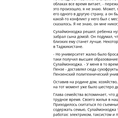
облаках все время витает, - переж
это произошло, я не знаю. Может,
его одного в другую страну, а он б
какой-то конфликт у него был с ме
сказалось. Я не знаю, он мне нико
Сулаймонходжа решил: ребенка ну
забрал сына домой. Он подумал, ч
близких ему станет лучше. Некот
в Таджикистане.
- Но университет жалко было броса
таки получил высшее образование,
Сулаймонходжа. - У меня в то вре
Пензе - доставлял сюда сухофрукт
Пензенский политехнический унив
Оставив на родине дом, хозяйство,
на тот момент уже было шестеро де
Глава семейства вспоминает, что д
трудное время. Своего жилья в на
Приходилось скитаться по съемны
содержать семью, Сулаймонходжа т
работах: электриком, таксистом и