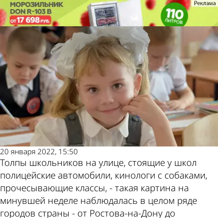
Наша
Наша
Ложная тревога с большими
Ложная тревога с большими
Пенза
Пенза
последствиями
последствиями
Также
Погода и
пресса
курсы
пишет
валют в
20 января 2022, 15:50
Толпы школьников на улице, стоящие у школ
полицейские автомобили, кинологи с собаками,
прочесывающие классы, - такая картина на
минувшей неделе наблюдалась в целом ряде
городов страны - от Ростова-на-Дону до