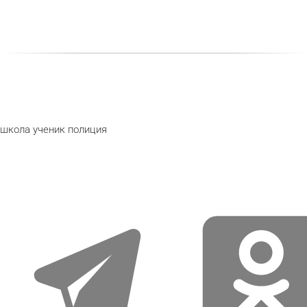
школа
ученик
полиция
telegram
odnoklassniki