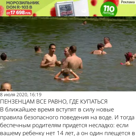
Наша
Наша
Пляжный «бунт»
Пляжный «бунт»
Пенза
Пенза
Также
Погода
пресса
и курсы
8 июля 2020, 16:19
пишет
валют в
ПЕНЗЕНЦАМ ВСЕ РАВНО, ГДЕ КУПАТЬСЯ
В ближайшее время вступят в силу новые
правила безопасного поведения на воде. И тогда
беспечным родителям придется несладко: если
вашему ребенку нет 14 лет, а он один плещется в