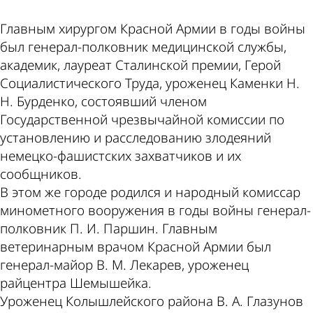
этой
в
Главным хирургом Красной Армии в годы войны
был генерал-полковник медицинской службы,
академик, лауреат Сталинской премии, Герой
Социалистического Труда, уроженец Каменки Н.
Н. Бурденко, состоявший членом
Государственной чрезвычайной комиссии по
установлению и расследованию злодеяний
теме
Пенз
немецко-фашистских захватчиков и их
сообщников.
В этом же городе родился и народный комиссар
минометного вооружения в годы войны генерал-
полковник П. И. Паршин. Главным
ветеринарным врачом Красной Армии был
генерал-майор В. М. Лекарев, уроженец
райцентра Шемышейка.
Уроженец Колышлейского района В. А. Глазунов