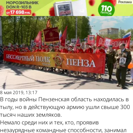
Наша
От героев былых времен
Пенза
Наша
От героев былых времен
Пенза
Такж
Пого
8 мая 2019, 13:17
В годы войны Пензенская область находилась в
пресс
и
тылу, но в действующую армию ушли свыше 300
тысяч наших земляков.
Немало среди них и тех, кто, проявив
незаурядные командные способности, занимал