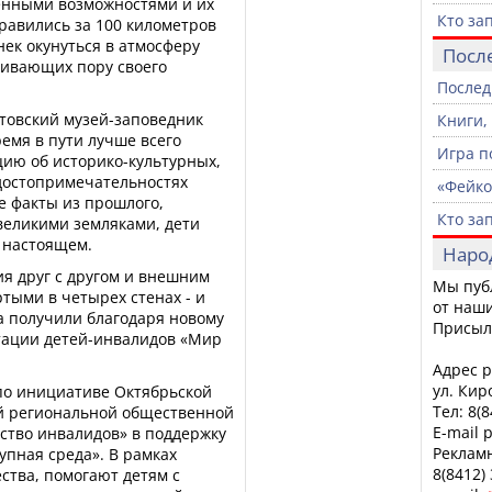
ченными возможностями и их
Кто за
равились за 100 километров
нек окунуться в атмосферу
Посл
живающих пору своего
Послед
товский музей-заповедник
Книги,
ремя в пути лучше всего
Игра п
цию об историко-культурных,
достопримечательностях
«Фейко
е факты из прошлого,
Кто за
еликими земляками, дети
 настоящем.
Наро
я друг с другом и внешним
Мы пуб
тыми в четырех стенах - и
от наши
а получили благодаря новому
Присыл
тации детей-инвалидов «Мир
Адрес р
ул. Кир
 по инициативе Октябрьской
Тел: 8(
й региональной общественной
E-mail 
ство инвалидов» в поддержку
Рекламн
пная среда». В рамках
8(8412)
ства, помогают детям с