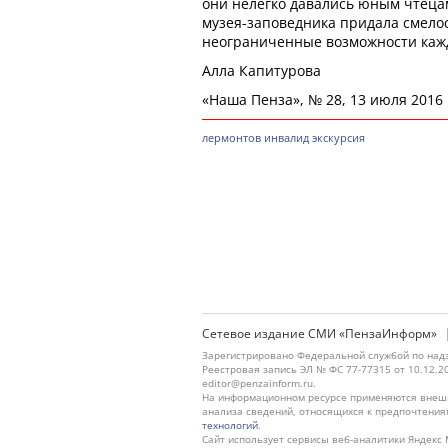
они нелегко давались юным чтеца
музея-заповедника придала смелос
неограниченные возможности кажд
Алла Капитурова
«Наша Пенза», № 28, 13 июля 2016 
лермонтов
инвалид
экскурсия
Сетевое издание СМИ «ПензаИнформ»
Зарегистрировано Федеральной службой по надз
Реестровая запись ЭЛ № ФС 77-77315 от 10.12.2
editor@penzainform.ru.
На информационном ресурсе применяются внешн
анализа сведений, относящихся к предпочтения
технологий
.
Сайт использует сервисы веб-аналитики Яндекс 