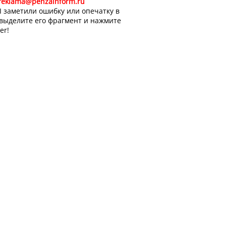
reklama@penzainform.ru
 заметили ошибку или опечатку в
 выделите его фрагмент и нажмите
er!