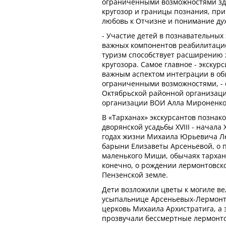
ограниченными возможностями зд
кругозор и границы познания, при
любовь к Отчизне и понимание ду
- Участие детей в познавательных 
важных компонентов реабилитаци
туризм способствует расширению 
кругозора. Самое главное - экску
важным аспектом интеграции в об
ограниченными возможностями, - 
Октябрьской районной организаци
организации ВОИ Алла Мироненко
В «Тарханах» экскурсантов познак
дворянской усадьбы XVIII - начала 
годах жизни Михаила Юрьевича Ле
барыни Елизаветы Арсеньевой, о 
маленького Миши, обычаях тархан
конечно, о рождении лермонтовско
Пензенской земле.
Дети возложили цветы к могиле ве
усыпальнице Арсеньевых-Лермонт
церковь Михаила Архистратига, а 
прозвучали бессмертные лермонто