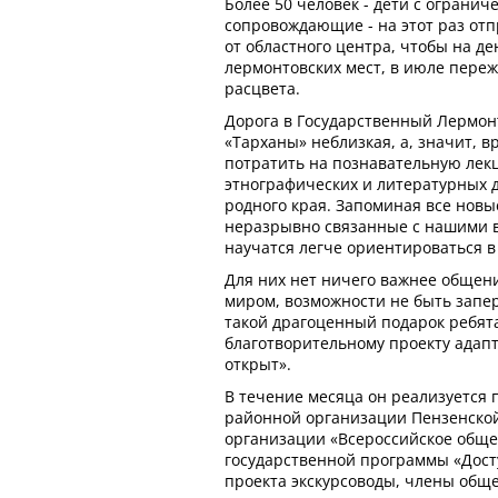
Более 50 человек - дети с ограни
сопровождающие - на этот раз отп
от областного центра, чтобы на де
лермонтовских мест, в июле пере
расцвета.
Дорога в Государственный Лермон
«Тарханы» неблизкая, а, значит, в
потратить на познавательную лек
этнографических и литературных 
родного края. Запоминая все новы
неразрывно связанные с нашими в
научатся легче ориентироваться в
Для них нет ничего важнее общени
миром, возможности не быть запер
такой драгоценный подарок ребят
благотворительному проекту адап
открыт».
В течение месяца он реализуется
районной организации Пензенско
организации «Всероссийское обще
государственной программы «Досту
проекта экскурсоводы, члены обще