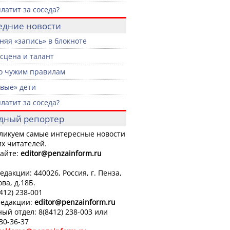
платит за соседа?
едние новости
няя «запись» в блокноте
 сцена и талант
о чужим правилам
вые» дети
платит за соседа?
дный репортер
ликуем самые интересные новости
х читателей.
айте:
editor
@penzainform.ru
едакции: 440026, Россия, г. Пенза,
ова, д.18Б.
8412) 238-001
редакции:
editor
@penzainform.ru
ый отдел: 8(8412) 238-003 или
 30-36-37