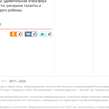
м, удивительная атмосфера
ти, раскрыла таланты и
ого ребенка.
г.
|18+|
2011—2026
ору в сфере связи, информационных технологий и массовых коммуникаций (Роскомнадзо
019 года. Учредитель ООО «ПензаИнформ». Главный редактор — Белова С.Д. Телефон реда
ие рекомендательные технологии (информационные технологии предоставления информ
м пользователей сети «Интернет», находящихся на территории Российской Федерации)»
Метрика и LiveInternet. Продолжая использовать этот Сайт, вы соглашаетесь с использо