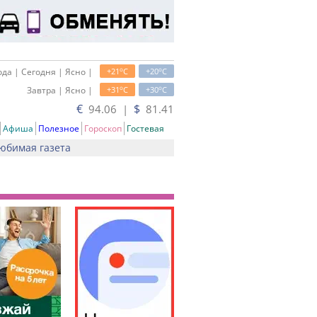
o
o
да | Сегодня | Ясно |
+21
C
+20
C
o
o
Завтра | Ясно |
+31
C
+30
C
€
$
94.06 |
81.41
Афиша
Полезное
Гороскоп
Гостевая
юбимая газета