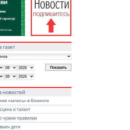
 газет
а новостей
няя «запись» в блокноте
 сцена и талант
о чужим правилам
вые» дети