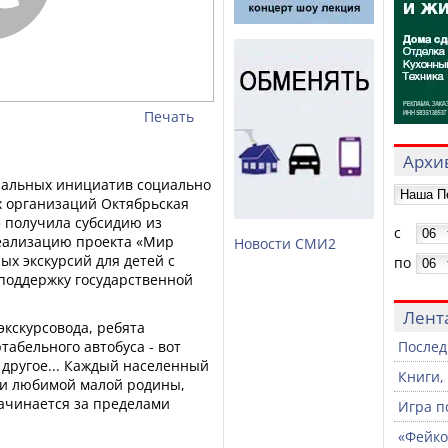
Печать
Архив
иальных инициатив социально
 организаций Октябрьская
 получила субсидию из
с
еализацию проекта «Мир
Новости СМИ2
ых экскурсий для детей с
по
поддержку государственной
Лент
кскурсовода, ребята
табельного автобуса - вот
Послед
т другое... Каждый населенный
Книги,
рии любимой малой родины,
начинается за пределами
Игра п
«Фейко