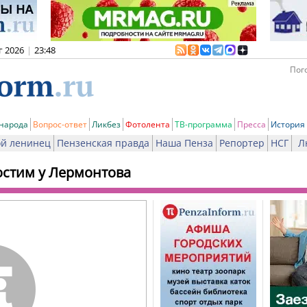
г 2026
|
23:48
Пого
 народа
Вопрос-ответ
Ликбез
Фотолента
ТВ-программа
Пресса
История
й ленинец
Пензенская правда
Наша Пенза
Репортер
НСГ
Л
остим у Лермонтова