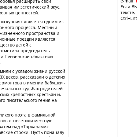
e-mail:
оровья расширить свой
Если ВЫ
вивая им эстетический вкус,
тексте,
ховных ценностей.
Ctrl+Ent
экскурсиях является одним из
онного процесса. Местный
жизненного пространства и
рсионные поездки являются
щество детей с
отметила председатель
и Пензенской областной
.
омили с укладом жизни русской
XIX веков, рассказали о детских
рмонтова в имении бабушки -
печальных судьбах родителей
ских крепостных крестьян и,
го писательского гения на
ликого поэта в фамильной
овых, посетили местную
затем над «Тарханами»
вские строки. Пусть поначалу