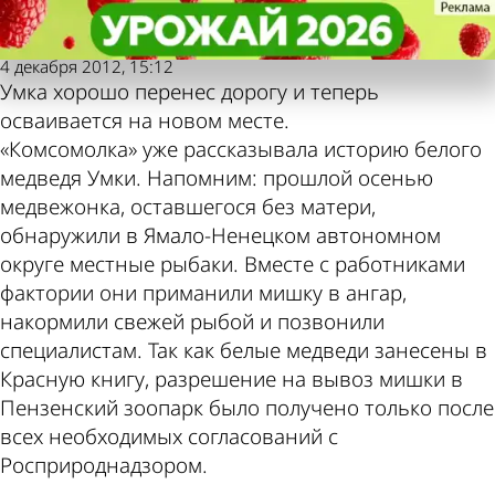
Комсомольская
Комсомольская
Белого мишку привезли в
Белого мишку привезли в
правда
правда
Пензенский зоопарк
Пензенский зоопарк
Также пресса
Погода и курсы
4 декабря 2012, 15:12
Умка хорошо перенес дорогу и теперь
пишет по этой
валют в Пензе
осваивается на новом месте.
«Комсомолка» уже рассказывала историю белого
медведя Умки. Напомним: прошлой осенью
теме
медвежонка, оставшегося без матери,
обнаружили в Ямало-Ненецком автономном
округе местные рыбаки. Вместе с работниками
фактории они приманили мишку в ангар,
накормили свежей рыбой и позвонили
специалистам. Так как белые медведи занесены в
Красную книгу, разрешение на вывоз мишки в
Пензенский зоопарк было получено только после
всех необходимых согласований с
Росприроднадзором.