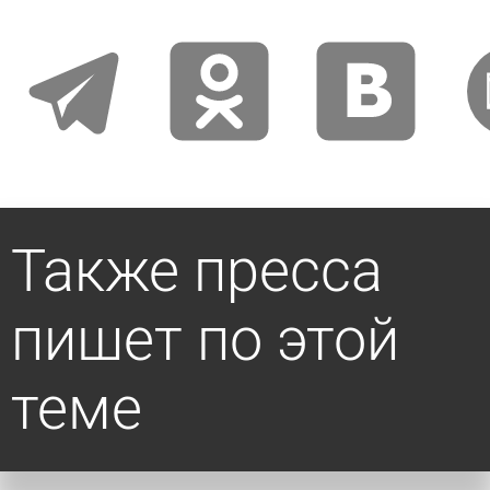
telegram
odnoklassniki
vkontakte
ema
Также пресса
пишет по этой
теме