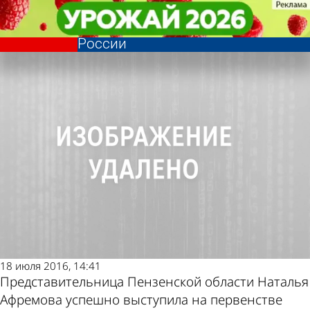
Спорт
Спорт
Наталья Афремова стала
Наталья Афремова стала
Другие новости по
Погода и курсы
победительницей первенства
победительницей первенства
России
России
теме
валют в Пензе
18 июля 2016, 14:41
Представительница Пензенской области Наталья
Афремова успешно выступила на первенстве