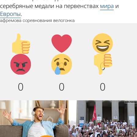
серебряные медали на первенствах
мира
и
Европы
.
афремова
соревнования
велогонка
Палец
Лайк!
Дикий
вверх!
смех!
Агрессия!
Грусть
Палец
0
0
0
:(
вниз!
0
0
0