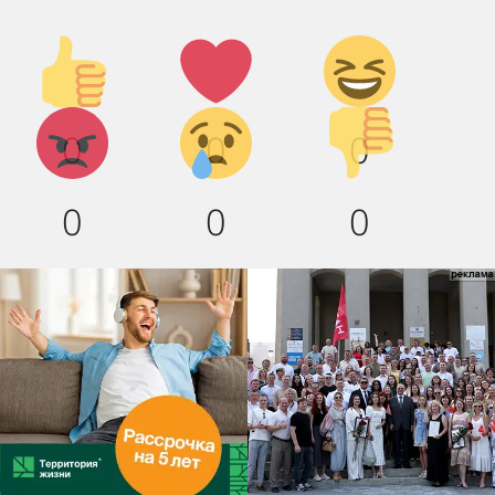
Палец
Лайк!
Дикий
вверх!
смех!
Агрессия!
Грусть
Палец
0
0
0
:(
вниз!
0
0
0