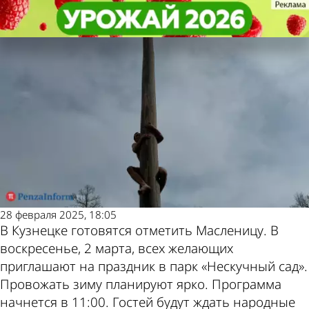
Общество
Общество
2 марта кузнечан ждут на
2 марта кузнечан ждут на
Другие новости по
Погода и курсы
Масленицу в парке
Масленицу в парке
теме
валют в Пензе
28 февраля 2025, 18:05
В Кузнецке готовятся отметить Масленицу. В
воскресенье, 2 марта, всех желающих
приглашают на праздник в парк «Нескучный сад».
Провожать зиму планируют ярко. Программа
начнется в 11:00. Гостей будут ждать народные