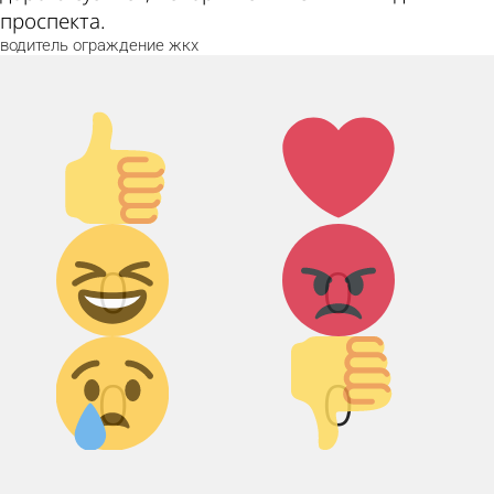
проспекта.
водитель
ограждение
жкх
Палец
Лайк!
вверх!
Дикий
Агрессия!
0
0
смех!
Грусть :(
Палец
0
0
вниз!