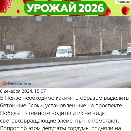
Общество
Общество
Бетонные блоки на проспекте
Бетонные блоки на проспекте
Победы покрасят после жалоб
Победы покрасят после жалоб
Другие
Погода и
новости по
курсы валют
теме
в Пензе
6 декабря 2024, 15:07
В Пензе необходимо каким-то образом выделить
бетонные блоки, установленные на проспекте
Победы. В темноте водители их не видят,
световозвращающие элементы не помогают.
Вопрос об этом депутаты гордумы подняли на