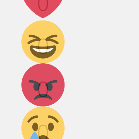
0
Дикий смех!
0
Агрессия!
0
Грусть :(
0