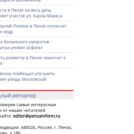
уста в Пензе на весь день
оют участок ул. Карла Маркса
ерной Поляне в Пензе отключат
ю воду
ре Белинского напротив
атра уложат асфальт
ть разметку в Пензе закончат к
рю
Пензы пообещал улучшить
ние улицы Московской
ный репортер
ликуем самые интересные
и от наших читателей.
лайте:
editor
@penzainform.ru
едакции: 440026, Россия, г. Пенза,
ова, д.18Б.