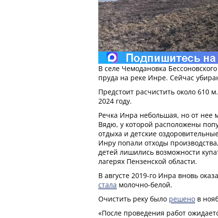
В селе Чемодановка Бессоновског
пруда на реке Инре. Сейчас убир
Предстоит расчистить около 610 м
2024 году.
Речка Инра небольшая, но от нее 
Вядю, у которой расположены поп
отдыха и детские оздоровительные 
Инру попали отходы производства, 
детей лишились возможности купат
лагерях Пензенской области.
В августе 2019-го Инра вновь оказ
стала
молочно-белой.
Очистить реку было
решено
в нояб
«После проведения работ ожидает