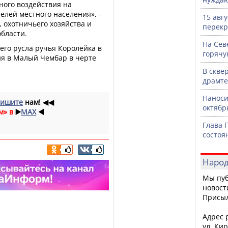
ного воздействия на
лей местного населения», -
15 авг
 охотничьего хозяйства и
перекр
бласти.
На Сев
его русла ручья Королейка в
горячу
ния в Малый Чембар в черте
В скве
драмте
Наноси
ишите
нам!
◀◀
октяб
м» в
▶️
MAX
◀️
Глава 
состоя
Народ
Мы пуб
новост
Присы
Адрес р
ул. Кир