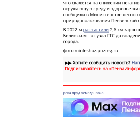
что скажется на снижении негатив
окружающую среду и здоровье жите
сообщили в Министерстве лесного,
природопользования Пензенской о
В 2022-м
расчистили
2,6 км заросш
Белинском - от узла ГТС до впаде
города.
фото minleshoz.pnzreg.ru
▶▶
Хотите сообщить новость?
Нап
Подписывайтесь на «ПензаИнфор
река
пруд
чемодановка