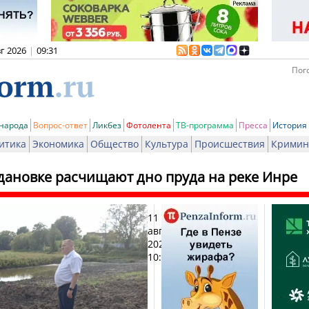
вг 2026
|
09:31
Пого
 народа
Вопрос-ответ
Ликбез
Фотолента
ТВ-программа
Пресса
История
итика
Экономика
Общество
Культура
Происшествия
Кримин
дановке расчищают дно пруда на реке Инре
11
Печ
августа
2023,
10:51