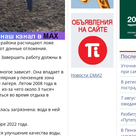
о района расчищают ложе
ают донные отложения.
После
. Завершить работу должны в
Уточне
при са
многое зависит. Она впадает в
Новости СМИ2
улярная у пензенцев зона
В реги
лагеря. Летом 2008 года в
постра
из-за чего около 3 тысяч
ься во время отдыха в
7 авгу
ожидаю
алась загрязнена: вода в ней
Разбит
«Путеп
ре 2022 года.
В Пенз
ся улучшение качества воды,
нужда