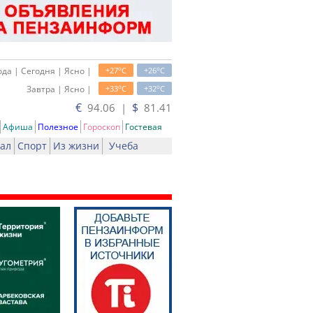
o
o
да | Сегодня | Ясно |
+27
C
+26
C
o
o
Завтра | Ясно |
+33
C
+32
C
€
$
94.06 |
81.41
Афиша
Полезное
Гороскоп
Гостевая
ал
Спорт
Из жизни
Учеба
ать