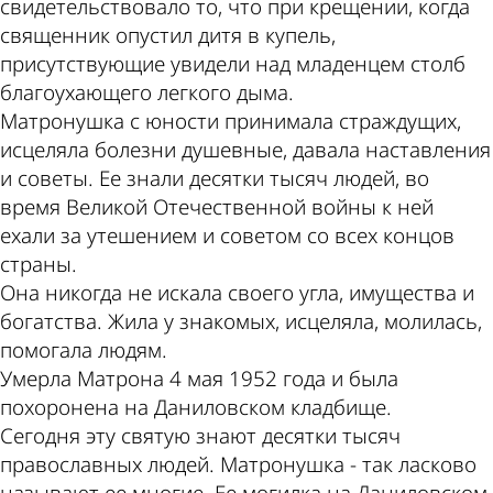
свидетельствовало то, что при крещении, когда
священник опустил дитя в купель,
присутствующие увидели над младенцем столб
благоухающего легкого дыма.
Матронушка с юности принимала страждущих,
исцеляла болезни душевные, давала наставления
и советы. Ее знали десятки тысяч людей, во
время Великой Отечественной войны к ней
ехали за утешением и советом со всех концов
страны.
Она никогда не искала своего угла, имущества и
богатства. Жила у знакомых, исцеляла, молилась,
помогала людям.
Умерла Матрона 4 мая 1952 года и была
похоронена на Даниловском кладбище.
Сегодня эту святую знают десятки тысяч
православных людей. Матронушка - так ласково
называют ее многие. Ее могилка на Даниловском