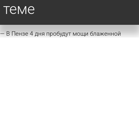
теме
В Пензе 4 дня пробудут мощи блаженной
Матроны Московской
4 августа 2026 10:35
Общество
Зареченцы могут поклониться мощам двух
святых
21 октября 2025 19:11
Общество
В Заречный по просьбам горожан привезут
мощи Матроны Московской
15 августа 2025 18:23
Общество