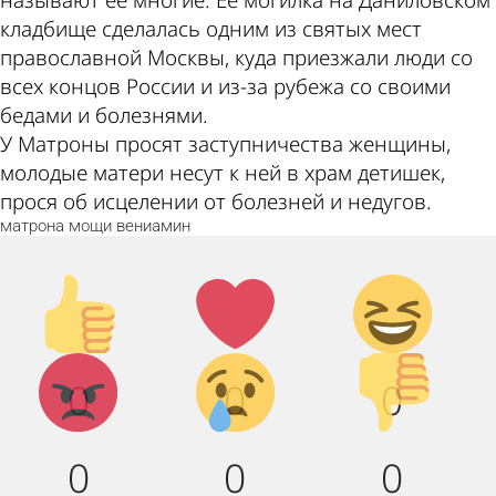
кладбище сделалась одним из святых мест
православной Москвы, куда приезжали люди со
всех концов России и из-за рубежа со своими
бедами и болезнями.
У Матроны просят заступничества женщины,
молодые матери несут к ней в храм детишек,
прося об исцелении от болезней и недугов.
матрона
мощи
вениамин
Палец
Лайк!
Дикий
вверх!
смех!
Агрессия!
Грусть :
Палец
0
0
0
(
вниз!
0
0
0