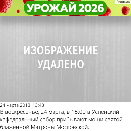
Религия
Религия
24 марта в Пензу прибывают
24 марта в Пензу прибывают
Другие новости по
Погода и курсы
мощи святой Матроны
мощи святой Матроны
теме
валют в Пензе
24 марта 2013, 13:43
В воскресенье, 24 марта, в 15:00 в Успенский
кафедральный собор прибывают мощи святой
блаженной Матроны Московской.