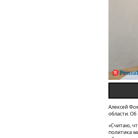
Алексей Фо
области. О
«Считаю, чт
политика м