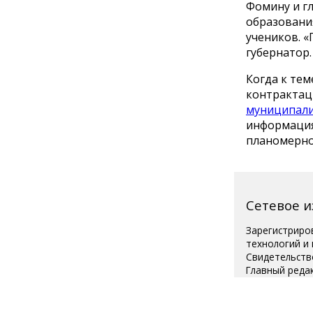
Фомину и гл
образовани
учеников. «
губернатор.
Когда к тем
контрактац
муниципал
информация 
планомерной
Сетевое 
Зарегистриро
технологий и
Свидетельств
Главный реда
Телефон редак
Для читателей