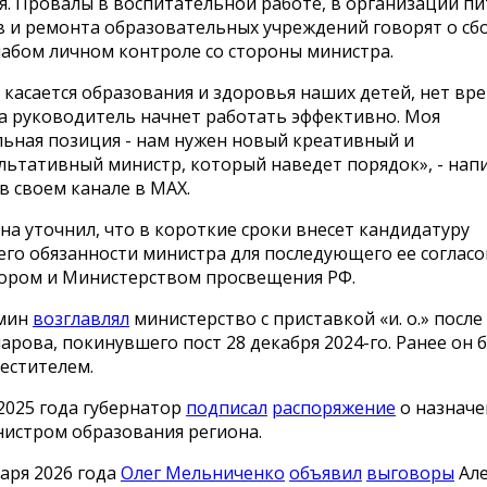
я. Провалы в воспитательной работе, в организации п
 и ремонта образовательных учреждений говорят о сбо
лабом личном контроле со стороны министра.
 касается образования и здоровья наших детей, нет вр
да руководитель начнет работать эффективно. Моя
ьная позиция - нам нужен новый креативный и
льтативный министр, который наведет порядок», - нап
в своем канале в МАХ.
на уточнил, что в короткие сроки внесет кандидатуру
го обязанности министра для последующего ее соглас
ором и Министерством просвещения РФ.
омин
возглавлял
министерство с приставкой «и. о.» после
арова, покинувшего пост 28 декабря 2024-го. Ранее он 
естителем.
2025 года губернатор
подписал
распоряжение
о назначе
истром образования региона.
аря 2026 года
Олег Мельниченко
объявил
выговоры
Ал