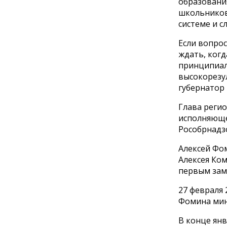
образовани
школьников
системе и с
Если вопрос
ждать, ког
принципиал
высокорезу
губернатор 
Глава регио
исполняюще
Рособрнадз
Алексей Ф
Алексея Ком
первым зам
27 февраля 
Фомина мин
В конце янв