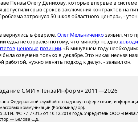
аве Пензы Олегу Денисову, которые впервые в системе
я допустили срыв сроков заключения контрактов на пи
Проблема затронула 50 школ областного центра», - уточ
е вернулись в феврале,
Олег Мельниченко
заявил, что п
ии едва не сорвался потому, что минобр поздно
доводи
итетов
ценовые
позиции
. «В минувшем году необходим
была озвучена только в декабре. Это никак нельзя на
 работой, нужно менять подход к делу», - заявил он.
издание СМИ «ПензаИнформ» 2011—2026
вано Федеральной службой по надзору в сфере связи, информац
 массовых коммуникаций (Роскомнадзор).
о ЭЛ № ФС 77-77315 от 10.12.2019 года. Учредитель ООО «Пенза
ктор — Белова С.Д.
ции 8 (8412) 238-001, e-mail: editor@penzainform.ru
 старше 18 лет.