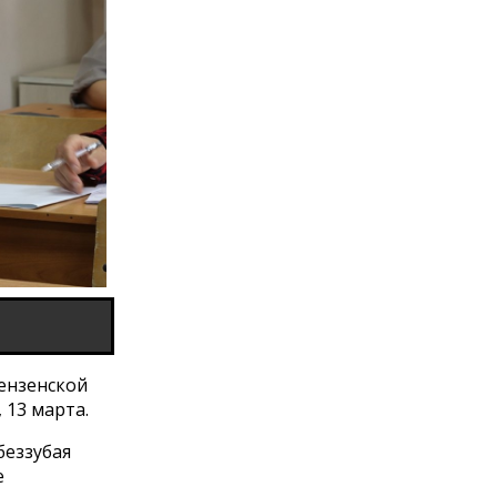
ензенской
 13 марта.
беззубая
е