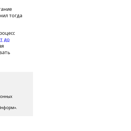
тание
нил тогда
роцесс
т
до
ая
звать
ионных
Информ».