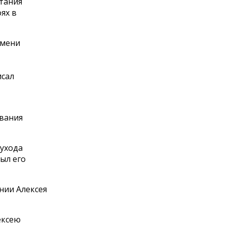
итания
ях в
емени
исал
ования
 ухода
был его
нии Алексея
ексею