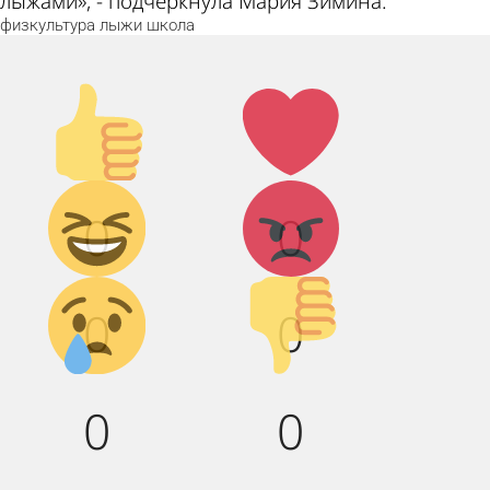
лыжами», - подчеркнула Мария Зимина.
физкультура
лыжи
школа
Палец
Лайк!
вверх!
Дикий
Агрессия!
0
0
смех!
Грусть :(
Палец
0
0
вниз!
0
0