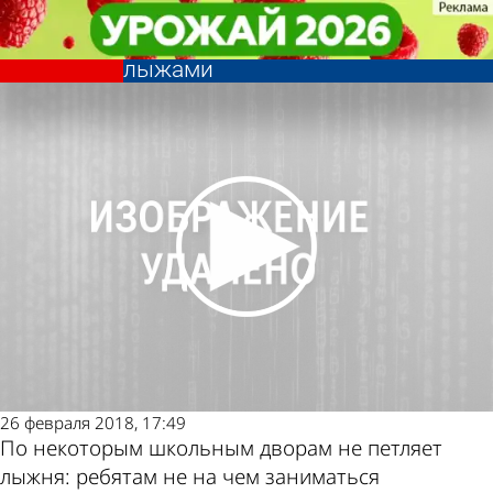
Учеба
Учеба
Прокуратура обязала Управление
Прокуратура обязала Управление
образования обеспечить школы
образования обеспечить школы
Другие
Погода и курсы
лыжами
лыжами
новости по
валют в Пензе
теме
26 февраля 2018, 17:49
По некоторым школьным дворам не петляет
лыжня: ребятам не на чем заниматься