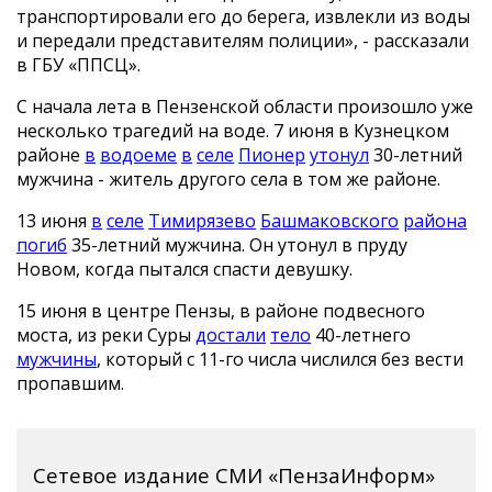
транспортировали его до берега, извлекли из воды
и передали представителям полиции», - рассказали
в ГБУ «ППСЦ».
С начала лета в Пензенской области произошло уже
несколько трагедий на воде. 7 июня в Кузнецком
районе
в
водоеме
в
селе
Пионер
утонул
30-летний
мужчина - житель другого села в том же районе.
13 июня
в
селе
Тимирязево
Башмаковского
района
погиб
35-летний мужчина. Он утонул в пруду
Новом, когда пытался спасти девушку.
15 июня в центре Пензы, в районе подвесного
моста, из реки Суры
достали
тело
40-летнего
мужчины
, который с 11-го числа числился без вести
пропавшим.
Сетевое издание СМИ «ПензаИнформ»