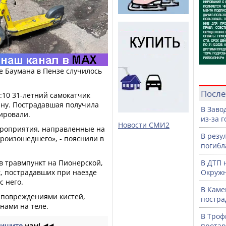
це Баумана в Пензе случилось
После
:10 31-летний самокатчик
ну. Пострадавшая получила
В Заво
ировали.
из-за 
Новости СМИ2
ероприятия, направленные на
В резу
произошедшего», - пояснили в
погибл
 в травмпункт на Пионерской,
В ДТП 
к, пострадавших при наезде
Окружн
с него.
В Каме
 повреждениями кистей,
постра
нами на теле.
В Троф
ишите
нам!
◀◀
протар