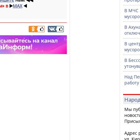
м» в
▶️
MAX
◀️
В МЧС 
мусоро
В Ахун
отключ
В цент
мусоро
В Бесс
утонув
Над Пе
работу
Народ
Мы пуб
новост
Присы
Адрес р
ул. Кир