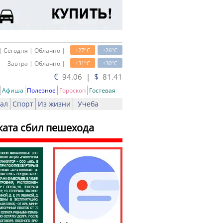
o
o
| Сегодня | Облачно |
+27
C
+26
C
o
o
Завтра | Облачно |
+31
C
+30
C
€
$
94.06 |
81.41
Афиша
Полезное
Гороскоп
Гостевая
ал
Спорт
Из жизни
Учеба
ката сбил пешехода
ь