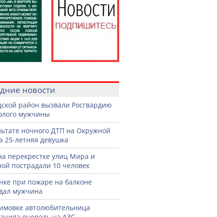
дние новости
дской район вызвали Росгвардию
голого мужчины
льтате ночного ДТП на Окружной
а 25-летняя девушка
на перекрестке улиц Мира и
ой пострадали 10 человек
нке при пожаре на балконе
дал мужчина
имовке автолюбительница
анила очередь на АЗС