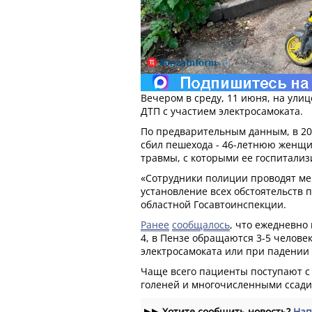
Вечером в среду, 11 июня, на ули
ДТП с участием электросамоката.
По предварительным данным, в 20
сбил пешехода - 46-летнюю женщи
травмы, с которыми ее госпитализ
«Сотрудники полиции проводят м
установление всех обстоятельств 
областной Госавтоинспекции.
Ранее
сообщалось
, что ежедневно
4, в Пензе обращаются 3-5 челове
электросамоката или при падении 
Чаще всего пациенты поступают с
голеней и многочисленными ссади
▶▶
Хотите сообщить новость?
Нап