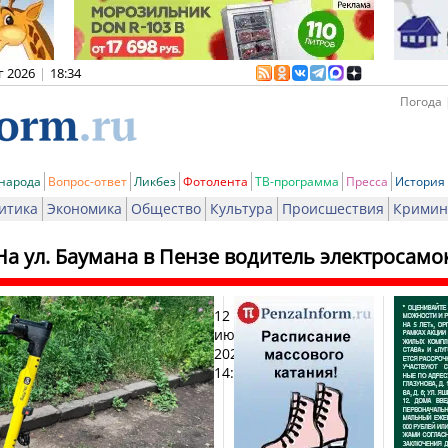
г 2026
|
18:34
Погода 
 народа
Вопрос-ответ
Ликбез
Фотолента
ТВ-программа
Пресса
История
итика
Экономика
Общество
Культура
Происшествия
Кримин
На ул. Баумана в Пензе водитель электросамо
12
Печат
июня
2025,
14:41