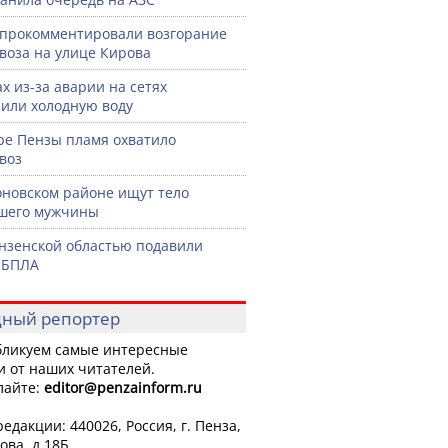
прокомментировали возгорание
воза на улице Кирова
ах из-за аварии на сетях
или холодную воду
ре Пензы пламя охватило
воз
оновском районе ищут тело
шего мужчины
нзенской областью подавили
 БПЛА
ный репортер
ликуем самые интересные
и от наших читателей.
лайте:
editor
@penzainform.ru
едакции: 440026, Россия, г. Пенза,
ова, д.18Б.