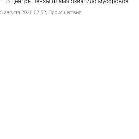
В центре Пензы пламя охватило мусоровоз
5 августа 2026 07:52
Происшествия
Загоревшееся здание в Заводском районе
тушили 26 пожарных
3 августа 2026 10:04
Происшествия
Ким заявила об успешном отражении атак на
склады Wildberries
1 августа 2026 09:31
В стране и мире
При пожаре на проспекте Победы в Пензе
пострадала женщина
1 августа 2026 08:50
Происшествия