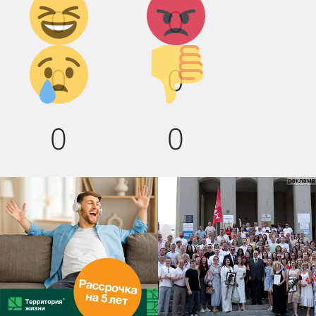
0
0
смех!
Грусть :(
Палец
0
0
вниз!
0
0