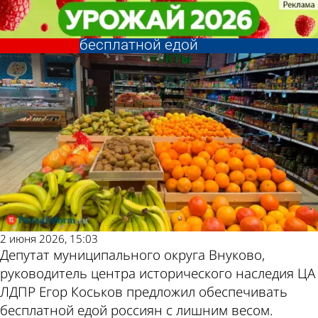
В стране и
В стране и
Россиян с лишним весом
Россиян с лишним весом
Другие новости по
Погода и курсы
мире
мире
предложили обеспечивать
предложили обеспечивать
бесплатной едой
бесплатной едой
теме
валют в Пензе
2 июня 2026, 15:03
Депутат муниципального округа Внуково,
руководитель центра исторического наследия ЦА
ЛДПР Егор Коськов предложил обеспечивать
бесплатной едой россиян с лишним весом.