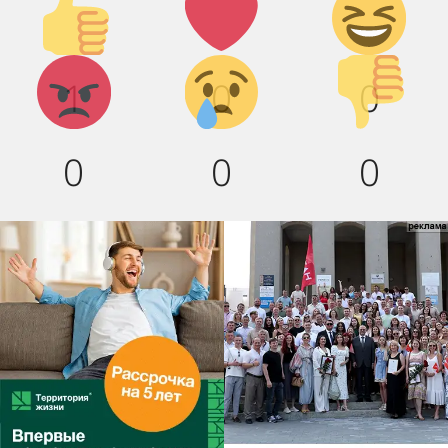
вверх!
смех!
Агрессия!
Грусть :(
Палец
1
0
0
вниз!
0
0
0