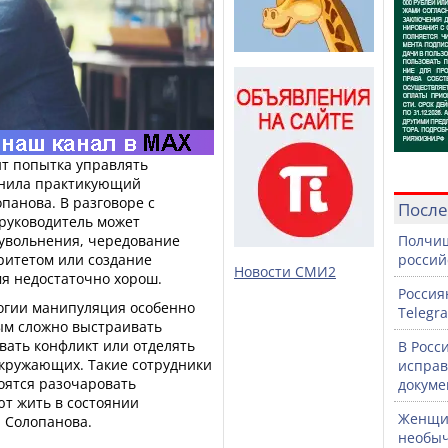
т попытка управлять
снила практикующий
панова. В разговоре с
После
 руководитель может
 увольнения, чередование
Полчищ
ритетом или создание
россий
Новости СМИ2
мя недостаточно хорош.
Россия
огии манипуляция особенно
Telegr
рым сложно выстраивать
вать конфликт или отделять
В Росс
окружающих. Такие сотрудники
исправ
оятся разочаровать
докуме
ют жить в состоянии
Женщин
а Солопанова.
необыч