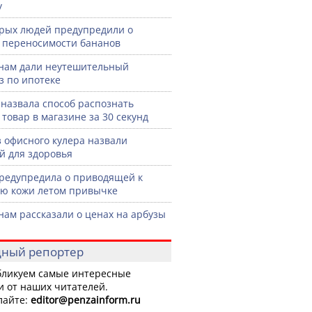
у
рых людей предупредили о
 переносимости бананов
нам дали неутешительный
з по ипотеке
назвала способ распознать
 товар в магазине за 30 секунд
з офисного кулера назвали
й для здоровья
редупредила о приводящей к
ю кожи летом привычке
нам рассказали о ценах на арбузы
ный репортер
ликуем самые интересные
и от наших читателей.
лайте:
editor
@penzainform.ru