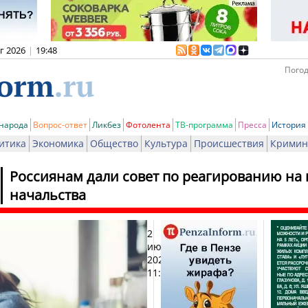
вг 2026
|
19:48
Погод
 народа
Вопрос-ответ
Ликбез
Фотолента
ТВ-программа
Пресса
История
итика
Экономика
Общество
Культура
Происшествия
Кримин
Россиянам дали совет по реагированию на
начальства
2
Печат
июня
2026,
11:37