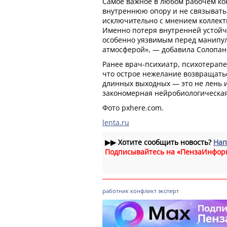
Самое важное в любом рабочем ко
внутреннюю опору и не связывать
исключительно с мнением коллект
Именно потеря внутренней устойч
особенно уязвимым перед манипу
атмосферой», — добавила Солопан
Ранее врач-психиатр, психотерапе
что острое нежелание возвращатьс
длинных выходных — это не лень и
закономерная нейробиологическая
Фото pxhere.com.
lenta.ru
▶▶
Хотите сообщить новость?
Нап
Подписывайтесь на «ПензаИнфор
работник
конфликт
эксперт