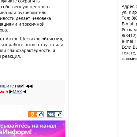
нфликте сохранять
Адрес р
 собственную ценность
ул. Кир
ива или руководителя.
Тел: 8(
ивости делает человека
E-mail
ляциями и токсичной
Реклам
ова.
8(8412)
вт Антон Шестаков объяснил,
e-mail:
я к работе после отпуска или
Если В
ли слабохарактерность, а
тексте
 реакция.
нажмит
ишите
нам!
◀◀
м» в
▶️
MAX
◀️