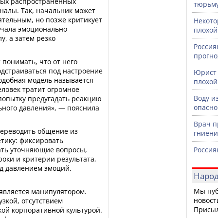
амых распространенных
тюрьм
налы. Так, начальник может
ятельным, но позже критикует
Некото
ачала эмоционально
плохой
у, а затем резко
Россия
прогно
 понимать, что от него
одстраиваться под настроение
Юрист 
одобная модель называется
плохой
еловек тратит огромное
Воду и
а попытку предугадать реакцию
опасно
ьного давления», — пояснила
Врач п
переводить общение из
гниени
тику: фиксировать
ать уточняющие вопросы,
Россия
роки и критерии результата,
д давлением эмоций,
Народ
Мы пуб
 является манипулятором.
новост
узкой, отсутствием
Присы
кой корпоративной культурой.