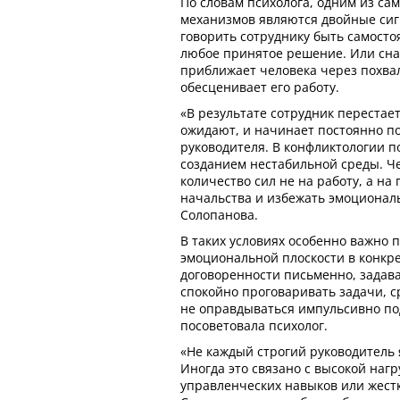
По словам психолога, одним из с
механизмов являются двойные сиг
говорить сотруднику быть самосто
любое принятое решение. Или сн
приближает человека через похвал
обесценивает его работу.
«В результате сотрудник перестает
ожидают, и начинает постоянно п
руководителя. В конфликтологии п
созданием нестабильной среды. Ч
количество сил не на работу, а н
начальства и избежать эмоционал
Солопанова.
В таких условиях особенно важно 
эмоциональной плоскости в конкре
договоренности письменно, задав
спокойно проговаривать задачи, с
не оправдываться импульсивно по
посоветовала психолог.
«Не каждый строгий руководитель
Иногда это связано с высокой нагр
управленческих навыков или жест