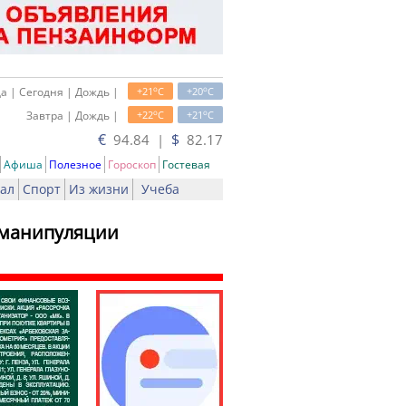
o
o
а | Сегодня | Дождь |
+21
C
+20
C
o
o
Завтра | Дождь |
+22
C
+21
C
€
$
94.84 |
82.17
Афиша
Полезное
Гороскоп
Гостевая
ал
Спорт
Из жизни
Учеба
 манипуляции
ь