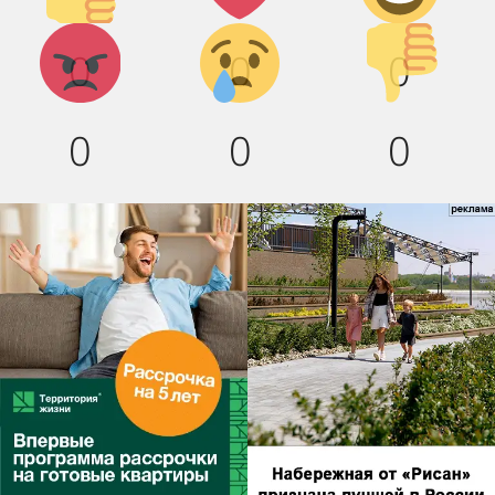
Агрессия!
Грусть :
Палец
0
0
0
(
вниз!
0
0
0