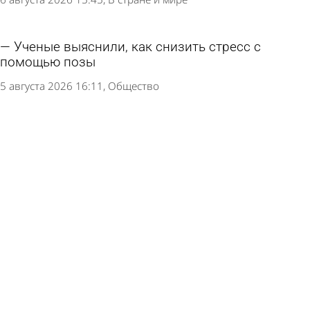
Ученые выяснили, как снизить стресс с
помощью позы
5 августа 2026 16:11
Общество
Врач рассказал о появляющихся в конце
жизни снах
4 августа 2026 13:00
В стране и мире
В иссинском селе спустя 4 года удалось
закрыть вакансию фельдшера
3 августа 2026 12:13
Общество
Названы 7 симптомов, которые говорят о