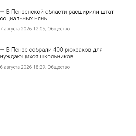
В Пензенской области расширили штат
социальных нянь
7 августа 2026 12:05
Общество
В Пензе собрали 400 рюкзаков для
нуждающихся школьников
6 августа 2026 18:29
Общество
Россиянам посоветовали отдавать детей в
кадетские классы по одной причине
6 августа 2026 13:02
В стране и мире
Школу в Пачелме обязали приобрести
Конституцию и флаг Красного Креста