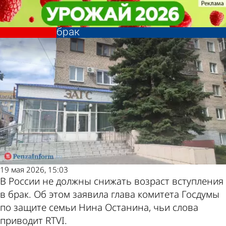
В стране и
В стране и
В России раскритиковали идею
В России раскритиковали идею
Другие новости по
Погода и курсы
мире
мире
снижения возраста вступления в
снижения возраста вступления в
брак
брак
теме
валют в Пензе
19 мая 2026, 15:03
В России не должны снижать возраст вступления
в брак. Об этом заявила глава комитета Госдумы
по защите семьи Нина Останина, чьи слова
приводит RTVI.