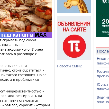
т скрывать под собой
, связанные с
зала эндокринолог Ирина
После
лилась в разговоре с
Некото
плохой
е очень сильна и
Новости СМИ2
ично, стоит обратиться к
Россия
ах такого состояния. По ее
прогно
 воли, а в проблемах со
Юрист 
плохой
нсулинорезистентностью –
ерестают реагировать на
Воду и
ть аппетит становится
опасно
абирая вес, сбросить который