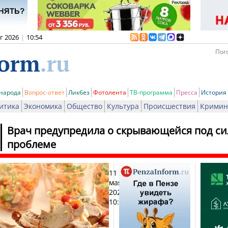
вг 2026
|
10:54
Пого
 народа
Вопрос-ответ
Ликбез
Фотолента
ТВ-программа
Пресса
История
итика
Экономика
Общество
Культура
Происшествия
Кримин
Врач предупредила о скрывающейся под сил
проблеме
11
Печат
мая
2026,
10:26