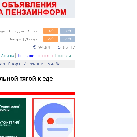
o
o
да | Сегодня | Ясно |
+32
C
+31
C
o
o
Завтра | Дождь |
+22
C
+21
C
€
$
94.84 |
82.17
Афиша
Полезное
Гороскоп
Гостевая
ал
Спорт
Из жизни
Учеба
ьной тягой к еде
ь