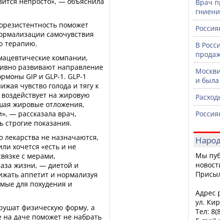
овится непросто», — объяснила
Врач п
гниени
норезистентность поможет
Россия
нормализации самочувствия
ю терапию.
В Росс
продаж
мацевтические компании,
 активно развивают направление
Москви
рмоны GIP и GLP-1. GLP-1
и была
жая чувство голода и тягу к
 воздействует на жировую
Расход
ьшая жировые отложения,
», — рассказала врач,
Россия
ь строгие показания.
о лекарства не назначаются,
Народ
ли хочется «есть и не
Мы пуб
связке с мерами,
новост
аза жизни, — диетой и
Присы
ижать аппетит и нормализуя
мые для похудения и
Адрес р
ул. Кир
рушат физическую форму, а
Тел: 8(
 на даче поможет не набрать