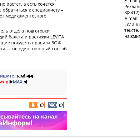
E-mail
но растет, а есть хочется
Реклам
а обратиться к специалисту –
8(8412)
ует медикаментозного
e-mail:
Если В
тексте
ель отдела подготовки
нажмит
дий балета и растяжки LEVITA
ющие похудеть правила ЗОЖ.
зки — не единственный способ
ишите
нам!
◀◀
м» в
▶️
MAX
◀️