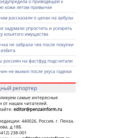
редупредила о приводящей к
ю кожи летом привычке
нам рассказали о ценах на арбузы
ии задумали упростить и ускорить
у изъятого имущества
чка не забрала чек после покупки
 избита
ы россиян на фастфуд подсчитали
нин не выжил после укуса гадюки
ный репортер
ликуем самые интересные
и от наших читателей.
лайте:
editor
@penzainform.ru
едакции: 440026, Россия, г. Пенза,
ова, д.18Б.
8412) 238-001