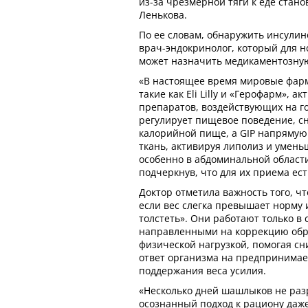
из-за чрезмерной тяги к еде стан
Ленькова.
По ее словам, обнаружить инсули
врач-эндокринолог, который для 
может назначить медикаментозну
«В настоящее время мировые фар
такие как Eli Lilly и «Герофарм»,
препаратов, воздействующих на го
регулирует пищевое поведение, сни
калорийной пище, а GIP напрямую
ткань, активируя липолиз и умен
особенно в абдоминальной области
подчеркнув, что для их приема ест
Доктор отметила важность того, чт
если вес слегка превышает норму и
толстеть». Они работают только в 
направленными на коррекцию обр
физической нагрузкой, помогая сн
ответ организма на предпринимае
поддержания веса усилия.
«Несколько дней шашлыков не раз
осознанный подход к рациону даже