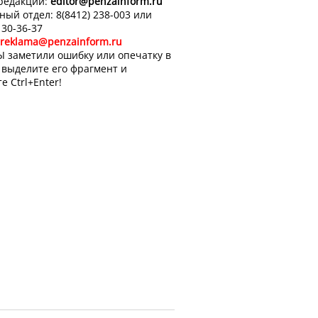
 редакции:
editor
@penzainform.ru
ный отдел: 8(8412) 238-003 или
 30-36-37
reklama@penzainform.ru
Ы заметили ошибку или опечатку в
, выделите его фрагмент и
е Ctrl+Enter!