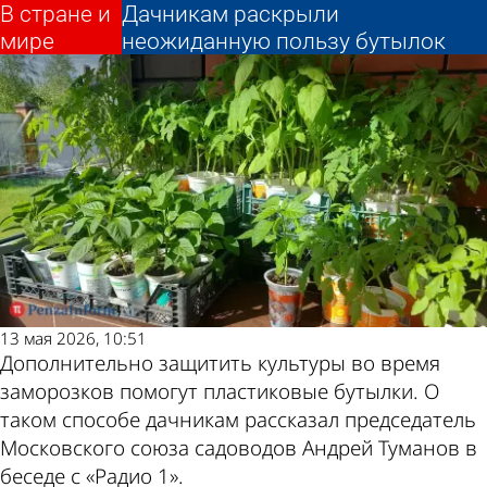
В стране и
В стране и
Дачникам раскрыли
Дачникам раскрыли
Другие новости по
Погода и курсы
мире
мире
неожиданную пользу бутылок
неожиданную пользу бутылок
теме
валют в Пензе
13 мая 2026, 10:51
Дополнительно защитить культуры во время
заморозков помогут пластиковые бутылки. О
таком способе дачникам рассказал председатель
Московского союза садоводов Андрей Туманов в
беседе с «Радио 1».