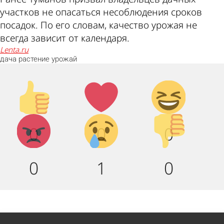
участков не опасаться несоблюдения сроков
посадок. По его словам, качество урожая не
всегда зависит от календаря.
lenta.ru
дача
растение
урожай
Палец
Лайк!
Дикий
вверх!
смех!
Агрессия!
Грусть
Палец
0
0
0
:(
вниз!
0
1
0