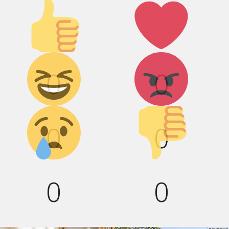
Палец
Лайк!
вверх!
Дикий смех!
Агрессия!
0
0
Грусть :(
Палец
вниз!
0
0
0
0