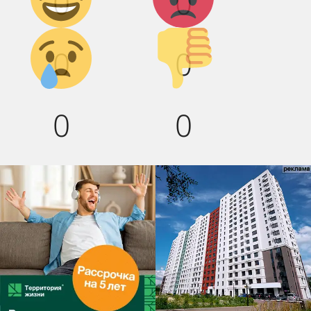
0
0
Грусть :(
Палец
0
0
вниз!
0
0