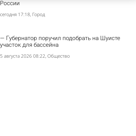
России
сегодня 17:18
Город
Губернатор поручил подобрать на Шуисте
участок для бассейна
5 августа 2026 08:22
Общество
Это не просто дома: раскрыты концепции ЖК
от Dewell
4 августа 2026 15:51
Общество
Жаркие цены от «Территории жизни»: квартира
с отделкой от 2,9 млн руб.