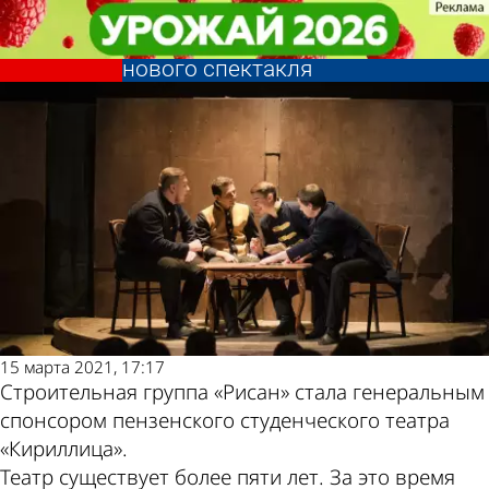
Город
Город
«Рисан» поддержит театр
«Рисан» поддержит театр
«Кириллица» при подготовке
«Кириллица» при подготовке
Другие
Погода и курсы
нового спектакля
нового спектакля
новости по
валют в Пензе
теме
15 марта 2021, 17:17
Строительная группа «Рисан» стала генеральным
спонсором пензенского студенческого театра
«Кириллица».
Театр существует более пяти лет. За это время