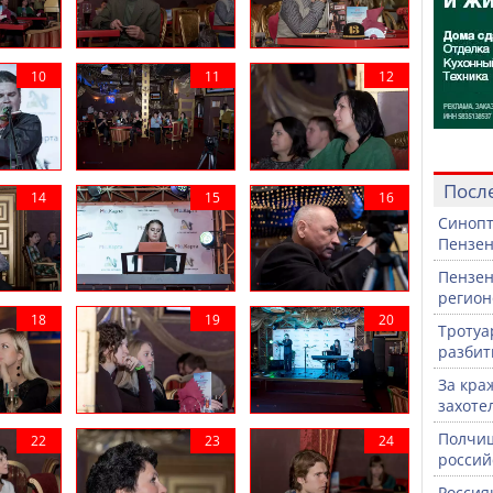
Посл
Синопт
Пензен
Пензен
регион
Тротуа
разби
За кра
захоте
Полчищ
россий
Россия