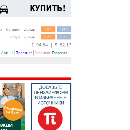
o
o
а | Сегодня | Дождь |
+30
C
+29
C
o
o
Завтра | Дождь |
+22
C
+21
C
€
$
94.84 |
82.17
Афиша
Полезное
Гороскоп
Гостевая