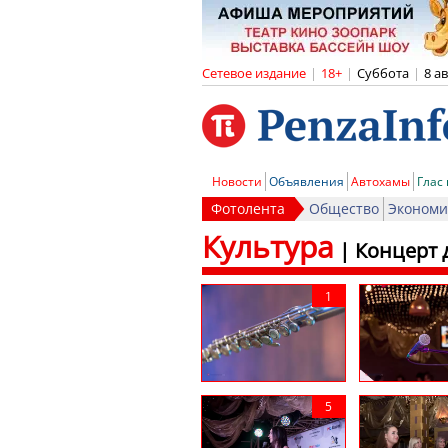
Сетевое издание
|
18+
|
Суббота
|
8 а
Новости
Объявления
Автохамы
Глас
Фотолента
Общество
Экономи
Культура
|
Концерт 