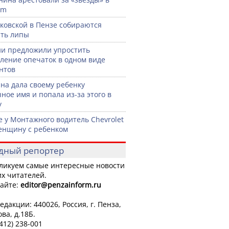
am
ковской в Пензе собираются
ть липы
ии предложили упростить
ление опечаток в одном виде
нтов
а дала своему ребенку
ное имя и попала из-за этого в
у
е у Монтажного водитель Chevrolet
енщину с ребенком
дный репортер
ликуем самые интересные новости
х читателей.
айте:
editor
@penzainform.ru
едакции: 440026, Россия, г. Пенза,
ова, д.18Б.
8412) 238-001