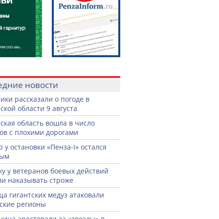
едние новости
ики рассказали о погоде в
ской области 9 августа
ская область вошла в число
ов с плохими дорогами
р у остановки «Пенза-I» остался
тым
жу у ветеранов боевых действий
ли наказывать строже
а гигантских медуз атаковали
ские регионы
нина арестовали за «звезды» в