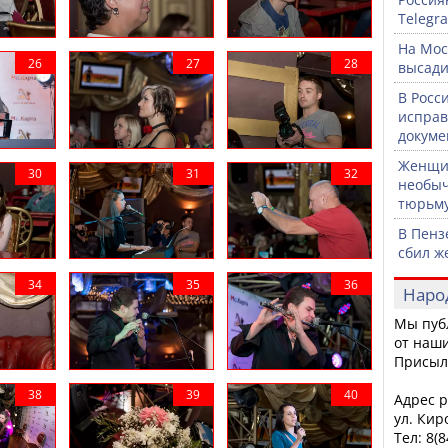
Telegr
На Мос
высади
В Росс
исправ
докуме
Женщин
необыч
тюрьм
В Пенз
сбил ж
Наро
Мы пуб
от наши
Присыл
Адрес р
ул. Кир
Тел: 8(