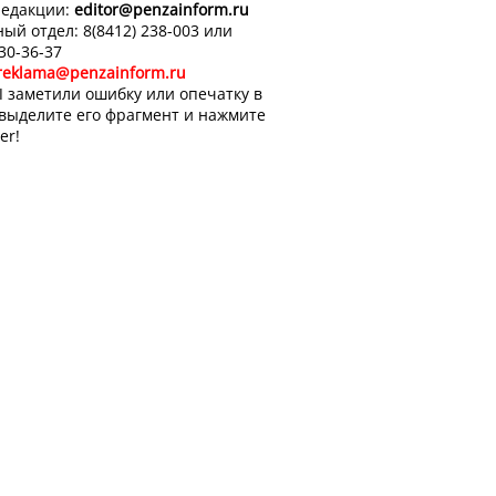
редакции:
editor
@penzainform.ru
ый отдел: 8(8412) 238-003 или
 30-36-37
reklama@penzainform.ru
 заметили ошибку или опечатку в
 выделите его фрагмент и нажмите
er!