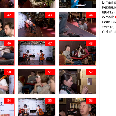
E-mail 
Рекламн
8(8412)
e-mail:
Если ВЫ
тексте,
Ctrl+Ent