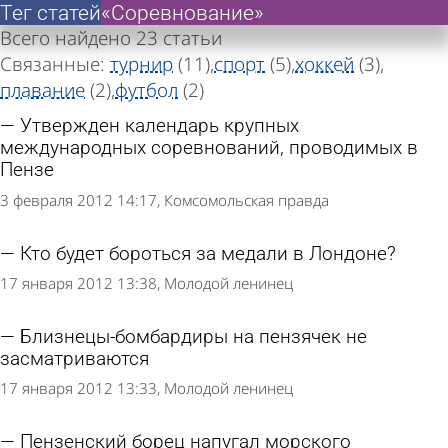
Тег статей
Тег статей
«Соревнование»
«Соревнование»
Всего найдено 23 статьи
Связанные:
турнир
(11)
спорт
(5)
хоккей
(3)
плавание
(2)
футбол
(2)
Утвержден календарь крупных
международных соревнований, проводимых в
Пензе
3 февраля 2012 14:17
Комсомольская правда
Кто будет бороться за медали в Лондоне?
17 января 2012 13:38
Молодой ленинец
Близнецы-бомбардиры на пензячек не
засматриваются
17 января 2012 13:33
Молодой ленинец
Пензенский борец напугал морского