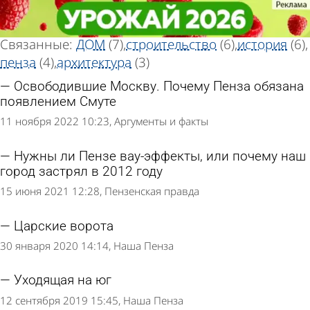
Тег статей
Тег статей
«Город»
«Город»
Всего найдено 42 статьи
Связанные:
ДОМ
(7)
строительство
(6)
история
(6)
пенза
(4)
архитектура
(3)
Освободившие Москву. Почему Пенза обязана
появлением Смуте
11 ноября 2022 10:23
Аргументы и факты
Нужны ли Пензе вау-эффекты, или почему наш
город застрял в 2012 году
15 июня 2021 12:28
Пензенская правда
Царские ворота
30 января 2020 14:14
Наша Пенза
Уходящая на юг
12 сентября 2019 15:45
Наша Пенза