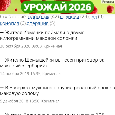
Тег новостей
Тег новостей
«МАК»
«МАК»
Всего найдено 74 новости
Связанные:
наркотик
(42)
полиция
(29)
суд
(9)
конопля
(6)
операция
(5)
Жителя Каменки поймали с двумя
килограммами маковой соломки
30 октября 2020 09:03
Криминал
Жителю Шемышейки вынесен приговор за
маковый «гербарий»
14 ноября 2019 16:35
Криминал
В Вазерках мужчина получил реальный срок за
маковую солому
5 декабря 2018 13:50
Криминал