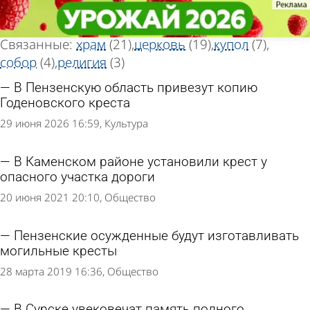
Тег новостей
Тег новостей
«Крест»
«Крест»
Всего найдено 47 новостей
Связанные:
храм
(21)
церковь
(19)
купол
(7)
собор
(4)
религия
(3)
В Пензенскую область привезут копию
Годеновского креста
29 июня 2026 16:59
Культура
В Каменском районе установили крест у
опасного участка дороги
20 июня 2021 20:10
Общество
Пензенские осужденные будут изготавливать
могильные кресты
28 марта 2019 16:36
Общество
В Сурске увековечат память полного