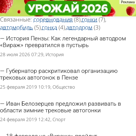
Тег новостей
Тег новостей
«Вираж»
«Вираж»
Всего найдено 17 новостей
Связанные:
соревнования
(8)
гонки
(7)
автомобиль
(5)
гонка
(4)
автодром
(3)
История Пензы: Как легендарный автодром
«Вираж» превратился в пустырь
28 июля 2026 07:29
История
Губернатор раскритиковал организацию
трековых автогонок в Пензе
25 февраля 2019 10:19
Общество
Иван Белозерцев предложил развивать в
области зимние трековые автогонки
24 февраля 2019 12:42
Спорт