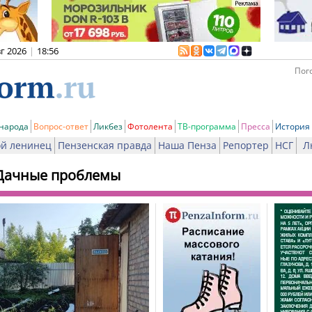
вг 2026
|
18:56
Пого
 народа
Вопрос-ответ
Ликбез
Фотолента
ТВ-программа
Пресса
История
й ленинец
Пензенская правда
Наша Пенза
Репортер
НСГ
Л
Дачные проблемы