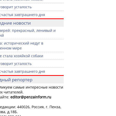
говорит усталость
счастья завтрашнего дня
едние новости
верей: прекрасный, ленивый и
ий
а: исторический недуг в
менном мире
не стала хозяйкой собаки
говорит усталость
счастья завтрашнего дня
дный репортер
ликуем самые интересные новости
х читателей.
айте:
editor
@penzainform.ru
едакции: 440026, Россия, г. Пенза,
ова, д.18Б.