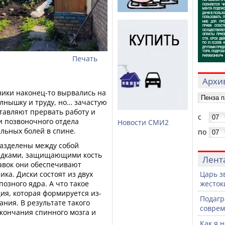
Печать
Архив
ники наконец-то вырвались на
олнышку и труду, но… зачастую
тавляют прервать работу и
с
и позвоночного отдела
Новости СМИ2
льных болей в спине.
по
разделены между собой
ладками, защищающими кость
Лент
бавок они обеспечивают
ка. Диски состоят из двух
Царь з
позного ядра. А что такое
жесток
ия, которая формируется из-
Подагр
ания. В результате такого
совре
кончания спинного мозга и
Как я 