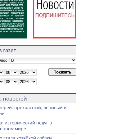
 газет
а новостей
верей: прекрасный, ленивый и
ий
а: исторический недуг в
менном мире
не стала хозяйкой собаки