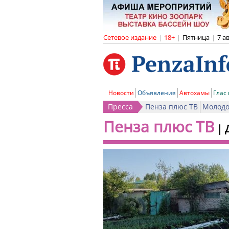
Сетевое издание
|
18+
|
Пятница
|
7 а
Новости
Объявления
Автохамы
Глас
Пресса
Пенза плюс ТВ
Молодо
Пенза плюс ТВ
|