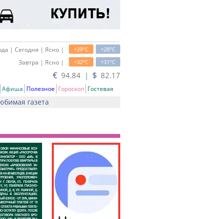
o
o
да | Сегодня | Ясно |
+29
C
+28
C
o
o
Завтра | Ясно |
+32
C
+31
C
€
$
94.84 |
82.17
Афиша
Полезное
Гороскоп
Гостевая
юбимая газета