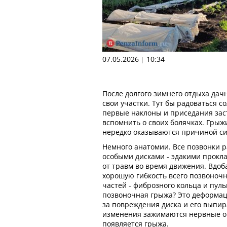
07.05.2026
10:34
|
После долгого зимнего отдыха дач
свои участки. Тут бы радоваться с
первые наклоны и приседания зас
вспомнить о своих болячках. Грыж
нередко оказываются причиной си
Немного анатомии. Все позвонки 
особыми дисками - эдакими прок
от травм во время движения. Вдо
хорошую гибкость всего позвоночни
частей - фиброзного кольца и пуль
позвоночная грыжа? Это деформац
за повреждения диска и его выпир
изменения зажимаются нервные о
появляется грыжа.