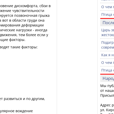
новение дискомфорта, сбои в
О чем 
ижение чувствительности
Птица 
тируется позвоночная грыжа
 вот в области груди она
Посл
ормирования деформации
ические нагрузки - иногда
Царь з
движения, тем более если у
жесток
ющие факторы.
Подагр
водят такие факторы:
совре
Как я 
О чем 
Птица 
Наро
Мы пуб
от наши
Присыл
т развиться и по другим,
Адрес р
ул. Кир
гулярное вождение