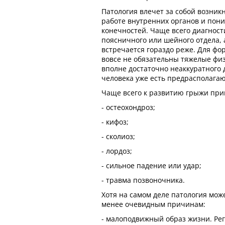
Патология влечет за собой возник
работе внутренних органов и пон
конечностей. Чаще всего диагнос
поясничного или шейного отдела, а
встречается гораздо реже. Для ф
вовсе не обязательны тяжелые физ
вполне достаточно неаккуратного 
человека уже есть предрасполага
Чаще всего к развитию грыжи при
- остеохондроз;
- кифоз;
- сколиоз;
- лордоз;
- сильное падение или удар;
- травма позвоночника.
Хотя на самом деле патология може
менее очевидным причинам:
- малоподвижный образ жизни. Ре