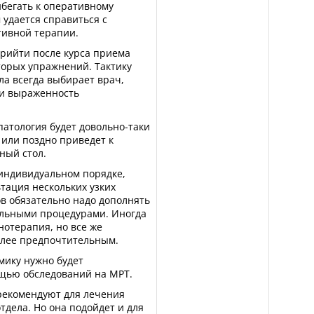
бегать к оперативному
удается справиться с
тивной терапии.
рийти после курса приема
орых упражнений. Тактику
ла всегда выбирает врач,
 и выраженность
патология будет довольно-таки
 или поздно приведет к
ный стол.
индивидуальном порядке,
ьтация нескольких узких
в обязательно надо дополнять
альными процедурами. Иногда
отерапия, но все же
олее предпочтительным.
мику нужно будет
щью обследований на МРТ.
рекомендуют для лечения
дела. Но она подойдет и для