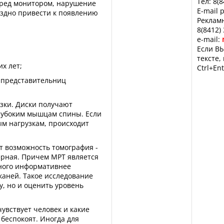
Тел: 8(
еред монитором, нарушение
E-mail 
поздно привести к появлению
Рекламн
8(8412)
e-mail:
Если ВЫ
тексте,
х лет;
Ctrl+Ent
у представительниц
зки. Диски получают
лубоким мышцам спины. Если
ым нагрузкам, происходит
т возможность томография -
рная. Причем МРТ является
ного информативнее
каней. Такое исследование
у, но и оценить уровень
чувствует человек и какие
беспокоят. Иногда для