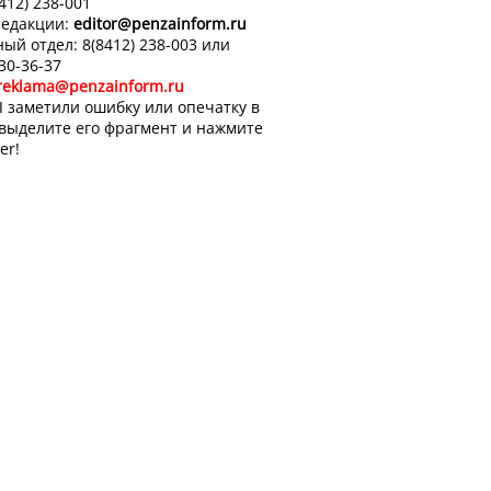
8412) 238-001
редакции:
editor
@penzainform.ru
ый отдел: 8(8412) 238-003 или
 30-36-37
reklama@penzainform.ru
 заметили ошибку или опечатку в
 выделите его фрагмент и нажмите
er!