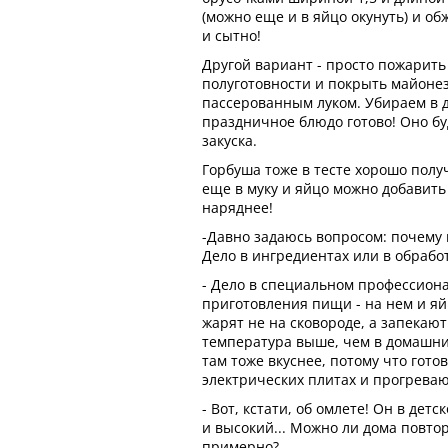
(можно еще и в яйцо окунуть) и об
и сытно!
Другой вариант - просто пожарить
полуготовности и покрыть майоне
пассерованным луком. Убираем в ду
праздничное блюдо готово! Оно бу
закуска.
Горбуша тоже в тесте хорошо получ
еще в муку и яйцо можно добавить
наряднее!
-Давно задаюсь вопросом: почему в
Дело в ингредиентах или в обрабо
- Дело в специальном профессион
приготовления пищи - на нем и яй
жарят не на сковороде, а запекают
температура выше, чем в домашни
там тоже вкуснее, потому что готов
электрических плитах и прогрева
- Вот, кстати, об омлете! Он в дет
и высокий... Можно ли дома повто
примерно?