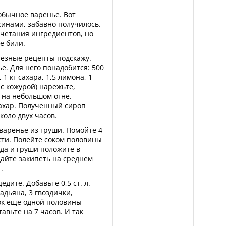
еобычное варенье. Вот
синами, забавно получилось.
четания ингредиентов, но
е били.
олезные рецепты подскажу.
. Для него понадобится: 500
 1 кг сахара, 1,5 лимона, 1
с кожурой) нарежьте,
т на небольшом огне.
сахар. Полученный сироп
коло двух часов.
варенье из груши. Помойте 4
сти. Полейте соком половины
да и груши положите в
дайте закипеть на среднем
.
дите. Добавьте 0,5 ст. л.
адьяна, 3 гвоздички,
сок еще одной половины
авьте на 7 часов. И так