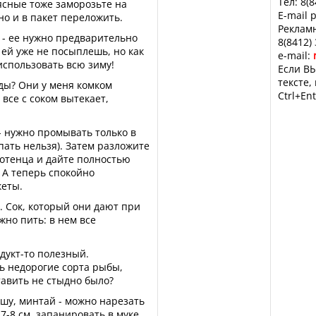
Тел: 8(
ясные тоже заморозьте на
E-mail 
но и в пакет переложить.
Рекламн
 - ее нужно предварительно
8(8412)
 ей уже не посыплешь, но как
e-mail:
использовать всю зиму!
Если ВЫ
тексте,
ды? Они у меня комком
Ctrl+Ent
все с соком вытекает,
 - нужно промывать только в
пать нельзя). Затем разложите
отенца и дайте полностью
. А теперь спокойно
кеты.
у. Сок, который они дают при
но пить: в нем все
одукт-то полезный.
ь недорогие сорта рыбы,
авить не стыдно было?
кшу, минтай - можно нарезать
7-8 см, запанировать в муке