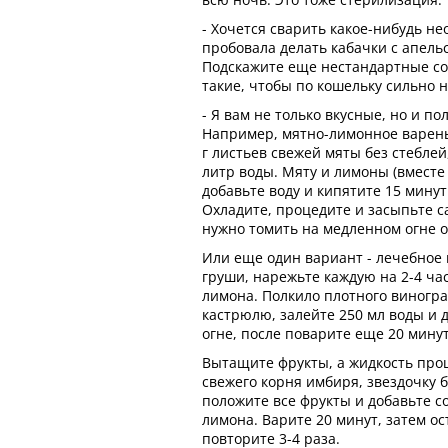
- Хочется сварить какое-нибудь н
пробовала делать кабачки с апель
Подскажите еще нестандартные со
такие, чтобы по кошельку сильно н
- Я вам не только вкусные, но и п
Например, мятно-лимонное варенье
г листьев свежей мяты без стеблей,
литр воды. Мяту и лимоны (вместе 
добавьте воду и кипятите 15 мину
Охладите, процедите и засыпьте 
нужно томить на медленном огне о
Или еще один вариант - лечебное 
груши, нарежьте каждую на 2-4 ча
лимона. Полкило плотного виногра
кастрюлю, залейте 250 мл воды и 
огне, после поварите еще 20 минут
Вытащите фрукты, а жидкость проце
свежего корня имбиря, звездочку б
положите все фрукты и добавьте 
лимона. Варите 20 минут, затем ост
повторите 3-4 раза.