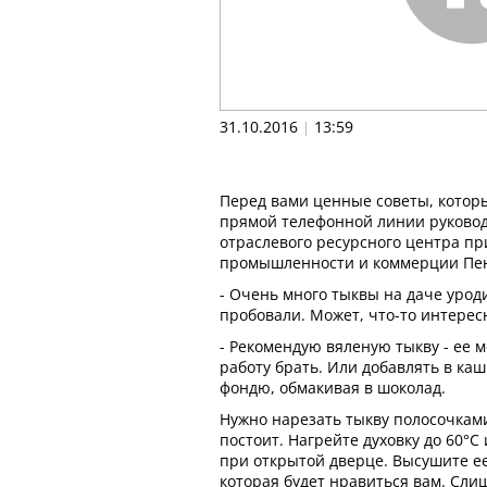
31.10.2016
13:59
|
Перед вами ценные советы, котор
прямой телефонной линии руковод
отраслевого ресурсного центра п
промышленности и коммерции Пен
- Очень много тыквы на даче уроди
пробовали. Может, что-то интерес
- Рекомендую вяленую тыкву - ее м
работу брать. Или добавлять в каш
фондю, обмакивая в шоколад.
Нужно нарезать тыкву полосочками
постоит. Нагрейте духовку до 60°С
при открытой дверце. Высушите ее
которая будет нравиться вам. Сли