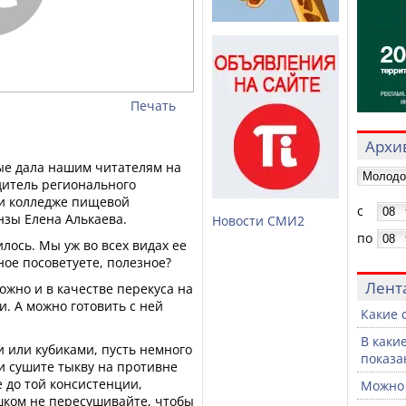
Печать
Архив
ые дала нашим читателям на
итель регионального
ри колледже пищевой
с
зы Елена Алькаева.
Новости СМИ2
по
лось. Мы уж во всех видах ее
ное посоветуете, полезное?
Лент
ожно и в качестве перекуса на
и. А можно готовить с ней
Какие 
В каки
 или кубиками, пусть немного
показа
 и сушите тыкву на противне
 до той консистенции,
Можно 
шком не пересушивайте, чтобы