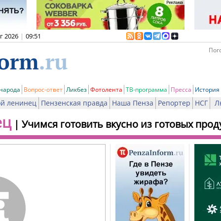
вг 2026
|
09:51
Пого
 народа
Вопрос-ответ
Ликбез
Фотолента
ТВ-программа
Пресса
История
й ленинец
Пензенская правда
Наша Пенза
Репортер
НСГ
Л
ец
|
Учимся готовить вкусно из готовых прод