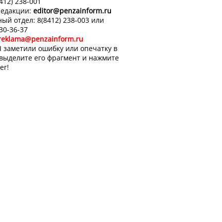
8412) 238-001
редакции:
editor
@penzainform.ru
ый отдел: 8(8412) 238-003 или
 30-36-37
reklama@penzainform.ru
 заметили ошибку или опечатку в
 выделите его фрагмент и нажмите
er!