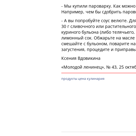
- Мы купили пароварку. Как можно
Например, чем бы сдобрить паро
- А вы попробуйте соус велюте. Дл
30 г сливочного или растительного 
куриного бульона (либо телячьего, 
лимонный сок. Обжарьте на масле м
смешайте с бульоном, поварите на
загустения, процедите и приправьт
Ксения Вдовикина
«Молодой ленинец», № 43, 25 октяб
продукты
цена
кулинария