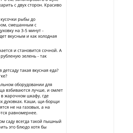
жарить с двух сторон. Красиво
 кусочки рыбы до
зом, смешанным с
ховку на 3-5 минут -
дет вкусным и как холодная
ается и становится сочной. А
 рубленую зелень - так
 детсаду такая вкусная еда?
тке?
альном оборудовании для
ца взбиваются лучше, и омлет
 в жарочном шкафу, где
х духовках. Каши, щи-борщи
ятся не на газовых, а на
ются равномернее.
ском саду всегда такой пышный
рить это блюдо хотя бы