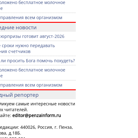
оложено бесплатное молочное
ие
управления всем организмом
едние новости
сюрпризы готовит август-2026
е сроки нужно передавать
ния счетчиков
ли просить Бога помочь похудеть?
оложено бесплатное молочное
ие
управления всем организмом
дный репортер
ликуем самые интересные новости
х читателей.
айте:
editor
@penzainform.ru
едакции: 440026, Россия, г. Пенза,
ова, д.18Б.