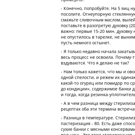
- Конечно, попробуйте. На 5 яиц н
посолите. Огнеупорную стеклянну
смажьте сливочным маслом, вылей
поставьте в разогретую духовку (20
важно: первые 15-20 мин. духовку 
не опустилось в тарелке, не выним
пусть немного остынет.
- Я только недавно начала закаты
весь процесс не освоила. Почему-
вздуваются. Что я делаю не так?
- Нам только кажется, что мы и о
одной спелости, и режем их одинак
какой-то огурец или помидор по с
до кондиции», содержимое банки д
и тогда, когда резинка-уплотнител
- А в чем разница между стерилиз
рецептах оба эти термина встреча
- Разница в температуре. Стерилиз
пастеризация - 80. Есть даже спос
сухие банки с мясными консервами
всю ночь. Это тоже стерилизация.