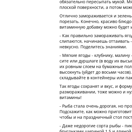
обязательно пересыпать мукой. М
плоской поверхности, а потом мож
Отлично замораживается и зелень
порезать. Конечно, красиво блюдо
витаминную добавку можно будет 
- Как правильно замораживать яго
слипаются, начинаешь оттаивать - 
невкусно. Поделитесь знаниями.
- Мягкие ягоды - клубнику, малину
сите или дуршлаге (в воду их высы
их ровным слоем на бумажные пол
высохнуть (уйдет до восьми часов)
складывайте в контейнеры или па
Так ягоды сохранят и вкус, и форм
размораживании, тоже можно и нуж
витамины!
- Рыба стала очень дорогая, но пр
Подскажите, как можно приготовит
чтобы и на праздничный стол пост
- Даже недорогие сорта рыбы - пи
брусочками шириной 1,5 и длиной 