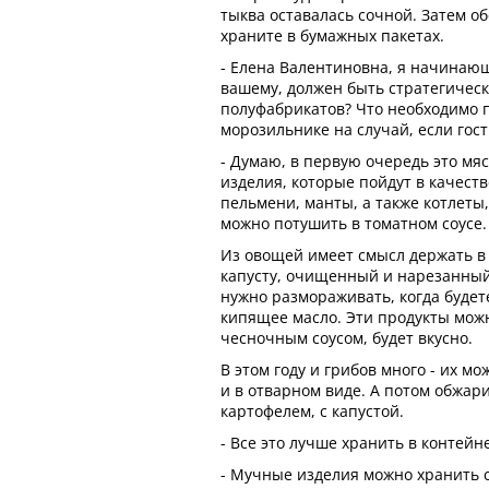
тыква оставалась сочной. Затем о
храните в бумажных пакетах.
- Елена Валентиновна, я начинающ
вашему, должен быть стратегичес
полуфабрикатов? Что необходимо 
морозильнике на случай, если гос
- Думаю, в первую очередь это мя
изделия, которые пойдут в качеств
пельмени, манты, а также котлеты
можно потушить в томатном соусе.
Из овощей имеет смысл держать в
капусту, очищенный и нарезанный 
нужно размораживать, когда будете
кипящее масло. Эти продукты мож
чесночным соусом, будет вкусно.
В этом году и грибов много - их м
и в отварном виде. А потом обжари
картофелем, с капустой.
- Все это лучше хранить в контейн
- Мучные изделия можно хранить с