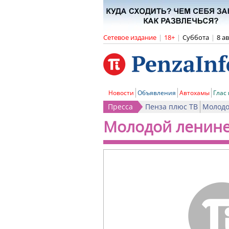
Сетевое издание
|
18+
|
Суббота
|
8 а
Новости
Объявления
Автохамы
Глас
Пресса
Пенза плюс ТВ
Молодо
Молодой ленин