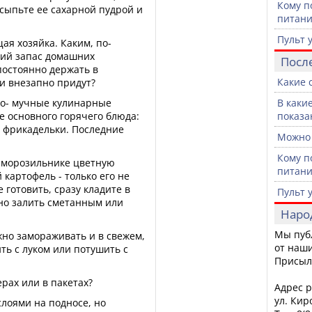
Кому п
бсыпьте ее сахарной пудрой и
питан
Пульт 
ая хозяйка. Каким, по-
кий запас домашних
Посл
постоянно держать в
Какие 
ти внезапно придут?
со- мучные кулинарные
В каки
е основного горячего блюда:
показа
, фрикадельки. Последние
Можно 
Кому п
 морозильнике цветную
питан
картофель - только его не
 готовить, сразу кладите в
Пульт 
но залить сметанным или
Наро
Мы пуб
ожно замораживать и в свежем,
от наши
ть с луком или потушить с
Присыл
ерах или в пакетах?
Адрес р
ул. Кир
лоями на подносе, но