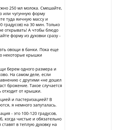
ужно 250 мл молока. Смешайте,
ю или чугунную форму
те туда яичную массу и
0 градусов) на 30 мин. Только
не открывать! А чтобы блюдо
айте форму из духовки сразу -
вать овощи в банки. Пока еще
то некоторые крышки
вощи берем одного размера и
ово. На самом деле, если
равнению с другими «не дошел
аст брожение. Такое случается
ь отходит от крышки.
ацией и пастеризацией? В
ются, я немного запуталась.
ация - это 100-120 градусов,
об, когда чистые и обязательно
 ставят в теплую духовку на