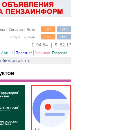
o
o
да | Сегодня | Ясно |
+30
C
+29
C
o
o
Завтра | Дождь |
+20
C
+19
C
€
$
94.84 |
82.17
Афиша
Полезное
Гороскоп
Гостевая
юбимая газета
уктов