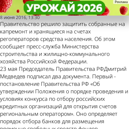
Любимая
Любимая
Средства на капремонт взяли под
Средства на капремонт взяли под
газета
газета
Также пресса
Погода и курсы
защиту
защиту
8 июня 2016, 13:30
Правительство решило защитить собранные на
пишет по этой
валют в Пензе
капремонт и хранящиеся на счетах
регоператоров средства населения. Об этом
теме
сообщает пресс-служба Министерства
строительства и жилищно-коммунального
хозяйства Российской Федерации.
23 мая Председатель Правительства РФДмитрий
Медведев подписал два документа. Первый -
постановление Правительства РФ «Об
утверждении Положения о порядке проведения и
условиях конкурса по отбору российских
кредитных организаций для открытия счетов
региональным оператором». Оно определяет
порядок отбора банков для размещения
временно свободных средств фондов