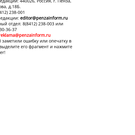
едакции: 440026, Россия, г. Пенза,
ова, д.18Б.
8412) 238-001
редакции:
editor
@penzainform.ru
ый отдел: 8(8412) 238-003 или
 30-36-37
reklama@penzainform.ru
 заметили ошибку или опечатку в
 выделите его фрагмент и нажмите
er!