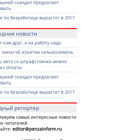
ашний скандал предлагают
овать
е по безработице вырастет в 2017
едние новости
 нам друг, а на работу надо
 закон об изъятии сельхозземель
ь авто со штрафстоянки можно
без оплаты
ашний скандал предлагают
овать
е по безработице вырастет в 2017
дный репортер
ликуем самые интересные новости
х читателей.
айте:
editor
@penzainform.ru