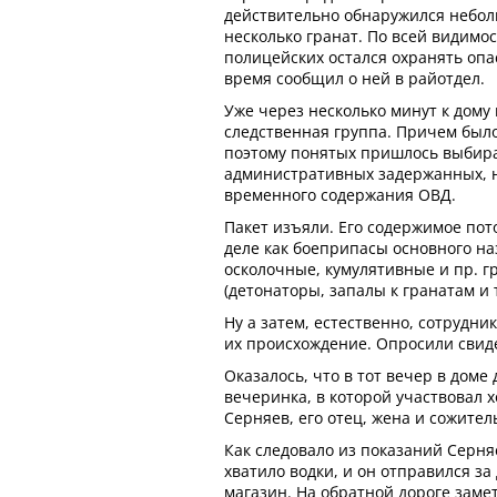
действительно обнаружился неболь
несколько гранат. По всей видимос
полицейских остался охранять опас
время сообщил о ней в райотдел.
Уже через несколько минут к дому
следственная группа. Причем было
поэтому понятых пришлось выбира
административных задержанных, 
временного содержания ОВД.
Пакет изъяли. Его содержимое пот
деле как боеприпасы основного на
осколочные, кумулятивные и пр. г
(детонаторы, запалы к гранатам и т.
Ну а затем, естественно, сотрудн
их происхождение. Опросили свид
Оказалось, что в тот вечер в доме
вечеринка, в которой участвовал 
Серняев, его отец, жена и сожител
Как следовало из показаний Серняе
хватило водки, и он отправился з
магазин. На обратной дороге зам