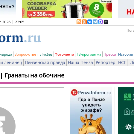
г 2026
|
22:05
Пого
 народа
Вопрос-ответ
Ликбез
Фотолента
ТВ-программа
Пресса
История
й ленинец
Пензенская правда
Наша Пенза
Репортер
НСГ
Л
|
Гранаты на обочине