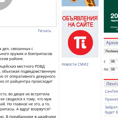
Печать
Архив
 дел, связанных с
ного оружия и боеприпасов.
вском районе.
с
Новости СМИ2
лицейских местного РОВД
по
, объезжая подведомственную
ю от оперативного дежурного
еко от райцентра происходит
Лент
СанПиН
сто, во дворе их встретила
е сводился к тому, что муж
Принят
й. Но главное не это, а то,
Забрат
припасы. А вдруг взорвутся?
будет 
ню. В предбаннике в шкафчике