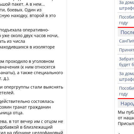
За дом
шой пакет. А в нем...
штраф
ти, боевых. Один из
ную находку, второй в это
Пособи
году
 подъехала оперативно-
Посл
 уже около двух часов ночи,
СанПиН
ть из числа
находившихся в изоляторе
Принят
Забрат
ом проходило в уголовном
будет 
значения (к ним относятся
ранаты), а также специального
За дом
 д.).
штраф
ики опергруппы стали выяснять
Пособи
етелей.
году
 действительно состоялась
Наро
хозяин гранат гражданин
Мы пуб
ьница отца.
от наши
ва, в тот вечер им с отцом не
Присыл
а добавкой в близлежащий
етил на обочине целлофановый