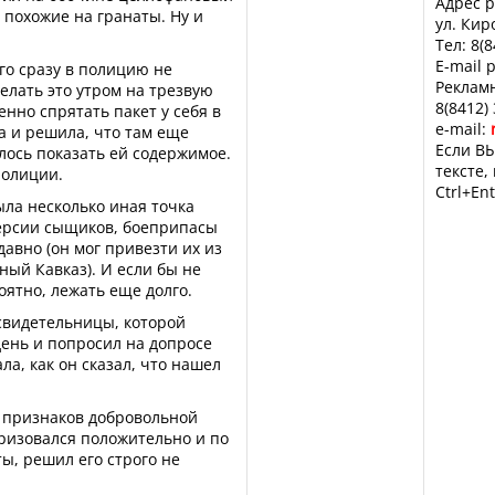
Адрес р
, похожие на гранаты. Ну и
ул. Кир
Тел: 8(
E-mail 
го сразу в полицию не
Рекламн
делать это утром на трезвую
8(8412)
нно спрятать пакет у себя в
e-mail:
а и решила, что там еще
Если ВЫ
лось показать ей содержимое.
тексте,
полиции.
Ctrl+Ent
ыла несколько иная точка
версии сыщиков, боеприпасы
авно (он мог привезти их из
ый Кавказ). И если бы не
оятно, лежать еще долго.
свидетельницы, которой
ень и попросил на допросе
ла, как он сказал, что нашел
е признаков добровольной
еризовался положительно и по
ты, решил его строго не