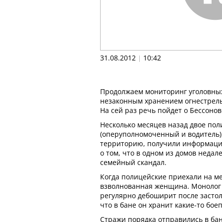
31.08.2012
10:42
|
Продолжаем мониторинг уголовных
незаконным хранением огнестрель
На сей раз речь пойдет о Бессоно
Несколько месяцев назад двое по
(оперуполномоченный и водитель)
территорию, получили информаци
о том, что в одном из домов недал
семейный скандал.
Когда полицейские приехали на ме
взволнованная женщина. Монолог е
регулярно дебоширит после застоли
что в бане он хранит какие-то бое
Стражи порядка отправились в ба