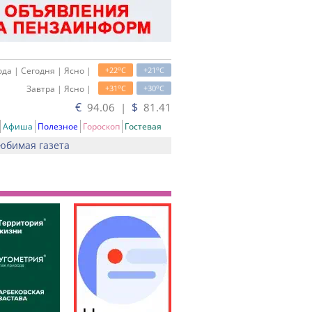
o
o
да | Сегодня | Ясно |
+22
C
+21
C
o
o
Завтра | Ясно |
+31
C
+30
C
€
$
94.06 |
81.41
Афиша
Полезное
Гороскоп
Гостевая
юбимая газета