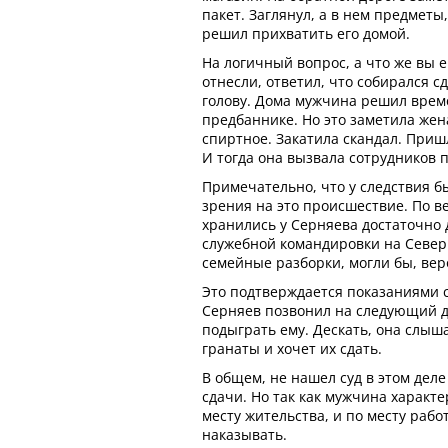
пакет. Заглянул, а в нем предметы
решил прихватить его домой.
На логичный вопрос, а что же вы е
отнесли, ответил, что собирался с
голову. Дома мужчина решил време
предбаннике. Но это заметила жен
спиртное. Закатила скандал. Приш
И тогда она вызвала сотрудников 
Примечательно, что у следствия б
зрения на это происшествие. По 
хранились у Серняева достаточно д
служебной командировки на Северн
семейные разборки, могли бы, вер
Это подтверждается показаниями 
Серняев позвонил на следующий д
подыграть ему. Дескать, она слыша
гранаты и хочет их сдать.
В общем, не нашел суд в этом дел
сдачи. Но так как мужчина характ
месту жительства, и по месту рабо
наказывать.