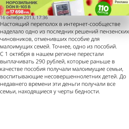
Аргументы
Аргументы
Родителей лишили пособия
Родителей лишили пособия
и факты
и факты
Также
Погода и
16 октября 2013, 17:36
Настоящий переполох в интернет-сообществе
наделало одно из последних решений пензенских
чиновников, отменивших пособие для
малоимущих семей. Точнее, одно из пособий.
пресса
курсы
С 1 октября в нашем регионе перестали
выплачивать 290 рублей, которые раньше в
качестве пособия получали малоимущие семьи,
воспитывающие несовершеннолетних детей. До
пишет по
валют в
недавнего времени эти деньги получали все
семьи, находящиеся у черты бедности.
ad
этой теме
Пензе