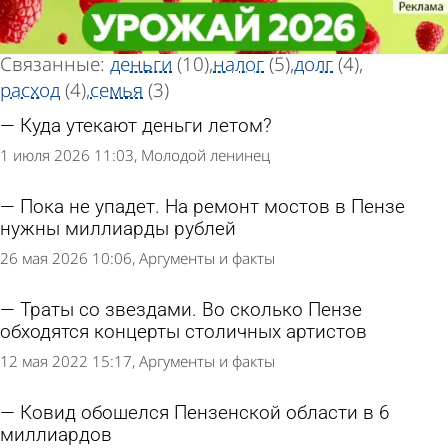
Тег статей
Тег статей
«Бюджет»
«Бюджет»
Всего найдено 64 статьи
Связанные:
деньги
(10)
налог
(5)
долг
(4)
расход
(4)
семья
(3)
Куда утекают деньги летом?
1 июля 2026 11:03
Молодой ленинец
Пока не упадет. На ремонт мостов в Пензе
нужны миллиарды рублей
26 мая 2026 10:06
Аргументы и факты
Траты со звездами. Во сколько Пензе
обходятся концерты столичных артистов
12 мая 2022 15:17
Аргументы и факты
Ковид обошелся Пензенской области в 6
миллиардов