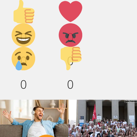
Палец
Лайк!
вверх!
Дикий
Агрессия!
0
0
смех!
Грусть :(
Палец
0
0
вниз!
0
0