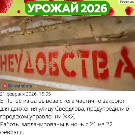
Общество
Общество
В Пензе часть улицы Свердлова
В Пензе часть улицы Свердлова
Другие новости
Погода и курсы
закроют для движения
закроют для движения
по теме
валют в Пензе
21 февраля 2026, 15:05
В Пензе из-за вывоза снега частично закроют
для движения улицу Свердлова, предупредили в
городском управлении ЖКХ.
Работы запланированы в ночь с 21 на 22
февраля.