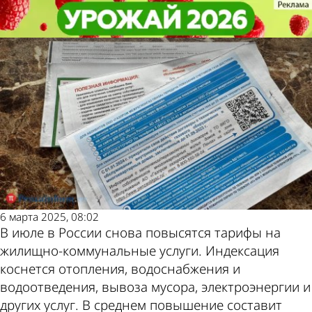
Общество
Общество
Тарифы на коммунальные услуги
Тарифы на коммунальные услуги
вновь повысятся
вновь повысятся
Другие новости
Погода и курсы
по теме
валют в Пензе
6 марта 2025, 08:02
В июле в России снова повысятся тарифы на
жилищно-коммунальные услуги. Индексация
коснется отопления, водоснабжения и
водоотведения, вывоза мусора, электроэнергии и
других услуг. В среднем повышение составит