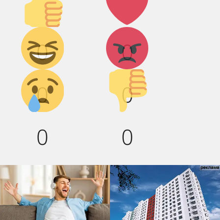
вверх!
Дикий
Агрессия!
0
0
смех!
Грусть :(
Палец
0
0
вниз!
0
0