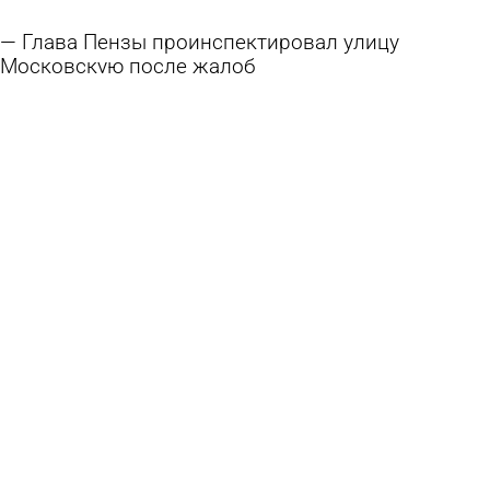
Глава Пензы проинспектировал улицу
Московскую после жалоб
7 августа 2026 17:25
Общество
Центр Кузнецка хотят сделать
привлекательным для туристов
7 августа 2026 12:16
Общество
В Белинской больнице завершен ремонт
отделения неврологии
7 августа 2026 11:39
Общество
Разбитую лестницу у остановки «Путепровод»