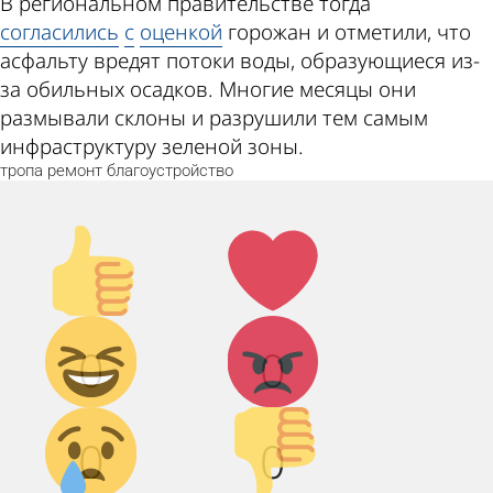
В региональном правительстве тогда
согласились
с
оценкой
горожан и отметили, что
асфальту вредят потоки воды, образующиеся из-
за обильных осадков. Многие месяцы они
размывали склоны и разрушили тем самым
инфраструктуру зеленой зоны.
тропа
ремонт
благоустройство
Палец
Лайк!
вверх!
Дикий
Агрессия!
0
0
смех!
Грусть :(
Палец
0
0
вниз!