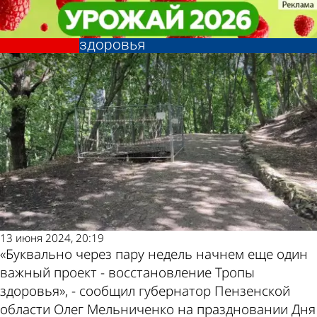
Общество
Общество
Перечислены работы,
Перечислены работы,
запланированные на Тропе
запланированные на Тропе
Другие новости
Погода и курсы
здоровья
здоровья
по теме
валют в Пензе
13 июня 2024, 20:19
«Буквально через пару недель начнем еще один
важный проект - восстановление Тропы
здоровья», - сообщил губернатор Пензенской
области Олег Мельниченко на праздновании Дня