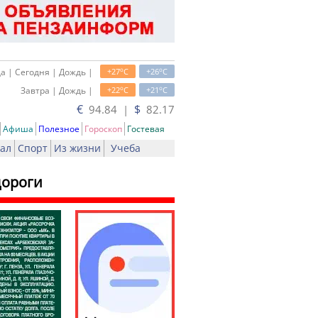
o
o
а | Сегодня | Дождь |
+27
C
+26
C
o
o
Завтра | Дождь |
+22
C
+21
C
€
$
94.84 |
82.17
Афиша
Полезное
Гороскоп
Гостевая
ал
Спорт
Из жизни
Учеба
дороги
ть