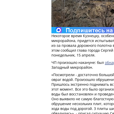
Некоторое время Кузнецку, особе
микрорайона, придется испытыва
из-за провала дорожного полотна 
этом сообщил глава города Сергей
понедельник, 15 апреля.
ЧП произошло накануне: был
обна
Западный микрорайон.
«Посмотрели - достаточно большой
овраг водой. Произошло обрушени
Пришлось экстренно поднимать все
этот момент. Все это было организ
воды был восстановлен и проведе
Оно выявило не самую благостную
обрушение нескольких плит, кото
хода воды под дорогой. 3 плиты ш
обвалились», - описал ситуацию С