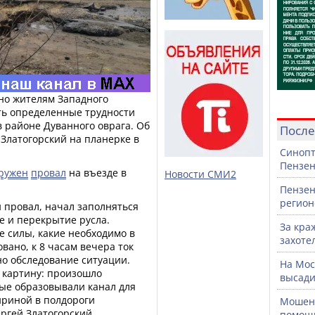
нно жителям Западного
ть определенные трудности
в районе Дуванного оврага. Об
После
 Златогорский на планерке в
Синопт
Пензен
ружен
провал
на въезде в
Новости СМИ2
Пензен
регион
 провал, начал заполняться
е и перекрытие русла.
За кра
 силы, какие необходимо в
захоте
овано, к 8 часам вечера ток
но обследование ситуации.
На Мос
 картину: произошло
высади
рые образовывали канал для
ириной в полдороги
Мошенн
ергей Златогорский.
помощ