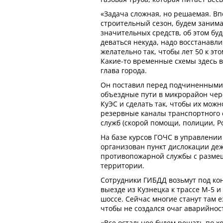
«Задача сложная, но решаемая. Вп
строительный сезон, будем занима
значительных средств, об этом бу
деваться некуда, надо восстанавл
желательно так, чтобы лет 50 к эт
Какие-то временные схемы здесь в
глава города.
Он поставил перед подчиненными 
объездные пути в микрорайон чер
КуЭС и сделать так, чтобы их можн
резервные каналы транспортного 
служб (скорой помощи, полиции, Р
На базе курсов ГОЧС в управлении
организован пункт дислокации де
противопожарной службы с разм
территории.
Сотрудники ГИБДД возьмут под кон
выезде из Кузнецка к трассе М-5 и
шоссе. Сейчас многие станут там е
чтобы не создался очаг аварийнос
«Все остальное будем решать по х