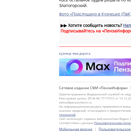
Златогорский.
фото «Подслушано в Кузнецке (ПвК
▶▶
Хотите сообщить новость?
Нап
Подписывайтесь на «ПензаИнфор
кузнецк
яма
дорога
Сетевое издание СМИ «ПензаИнформ»
Зарегистрировано Федеральной службой по надз
Реестровая запись ЭЛ № ФС 77-77315 от 10.12.2
editor@penzainform.ru.
На информационном ресурсе применяются внешн
анализа сведений, относящихся к предпочтения
технологий
.
Сайт использует сервисы веб-аналитики Яндекс 
соответствии с данным
Пользовательским согл
|
Мобильная версия
Пользовательское