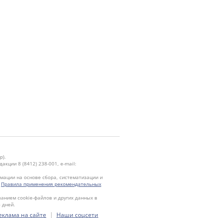
р).
кции 8 (8412) 238-001, e-mail:
ации на основе сбора, систематизации и
.
Правила применения рекомендательных
ванием cookie-файлов и других данных в
 дней.
|
еклама на сайте
Наши соцсети