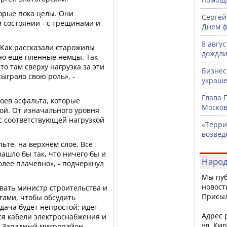
торые пока целы. Они
Сергей
 состоянии - с трещинами и
Днем ф
8 авгу
. Как рассказали старожилы
дождли
но еще пленные немцы. Так
что там сверху нагрузка за эти
Бизнес
ыграло свою роль», -
украше
Глава 
лоев асфальта, которые
Москов
ой. От изначального уровня
 с соответствующей нагрузкой
«Терри
возвед
льте, на верхнем слое. Все
зашло бы так, что ничего бы и
Народ
олее плачевно», - подчеркнул
Мы пуб
новост
вать министр строительства и
Присы
тами, чтобы обсудить
дача будет непростой: идет
Адрес р
ся кабели электроснабжения и
ул. Кир
сь Западный микрорайон.