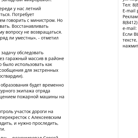
Тел: 8(
ереди у нас летний
E-mail
ться. Потребует
Реклам
дем говорить с министром. Но
8(8412)
ивать. Восстанавливать
e-mail:
ому вопросу не возвращаться.
Если В
ряд ли уместны», - отметил
тексте
нажмит
задачу обследовать
ез гаражный массив в районе
о было использовать как
сообщения для экстренных
осгвардии).
 образования будет временно
журного экипажа отряда
ещением пожарной машины на
троль участок дороги на
 перекресток с Алексеевским
здить, и нужно проследить,
ти.
оду», - резюмировал Сергей