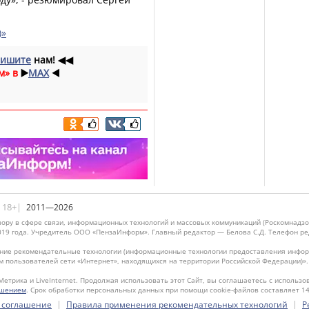
)»
ишите
нам!
◀◀
м» в
▶️
MAX
◀️
|18+|
2011—2026
ору в сфере связи, информационных технологий и массовых коммуникаций (Роскомнадзо
019 года. Учредитель ООО «ПензаИнформ». Главный редактор — Белова С.Д. Телефон реда
ие рекомендательные технологии (информационные технологии предоставления информ
м пользователей сети «Интернет», находящихся на территории Российской Федерации)»
Метрика и LiveInternet. Продолжая использовать этот Сайт, вы соглашаетесь с использо
ашением
. Срок обработки персональных данных при помощи cookie-файлов составляет 14
|
|
 соглашение
Правила применения рекомендательных технологий
Р