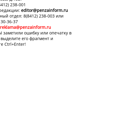
8412) 238-001
 редакции:
editor
@penzainform.ru
ный отдел: 8(8412) 238-003 или
 30-36-37
reklama@penzainform.ru
Ы заметили ошибку или опечатку в
, выделите его фрагмент и
е Ctrl+Enter!