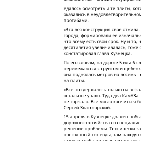
Удалось осмотреть и те плиты, ко
оказались в неудовлетворительном
прогибами.
«Эта вся конструкция свое отжила
города, формировали ее изначаль
что всему есть свой срок. Ну и то, 
десятилетия увеличивалась, тоже с
констатировал глава Кузнецка.
По его словам, на дороге 5 или 6 с
перемежаются с грунтом и щебенк
она поднялась метров на восемь -
на плиты.
«Все это держалось только на асфа
остальное упало. Туда два КамАЗа 
не торчало. Все могло кончиться б
Сергей Златогорский.
15 апреля в Кузнецке должен побы
дорожного хозяйства со специалис
решение проблемы. Технически за
постоянный ток воды, там находят
газовая труба, которая питает ве