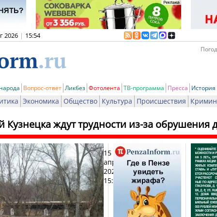
вг 2026
|
15:54
Погод
 народа
Вопрос-ответ
Ликбез
Фотолента
ТВ-программа
Пресса
История
итика
Экономика
Общество
Культура
Происшествия
Кримин
й Кузнецка ждут трудности из-за обрушения 
15
Печа
апреля
2024,
15:08