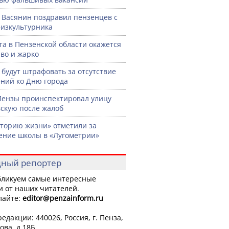
 Васянин поздравил пензенцев с
изкультурника
ста в Пензенской области окажется
во и жарко
 будут штрафовать за отсутствие
ний ко Дню города
Пензы проинспектировал улицу
скую после жалоб
торию жизни» отметили за
ение школы в «Лугометрии»
ный репортер
ликуем самые интересные
и от наших читателей.
лайте:
editor
@penzainform.ru
едакции: 440026, Россия, г. Пенза,
ова, д.18Б.