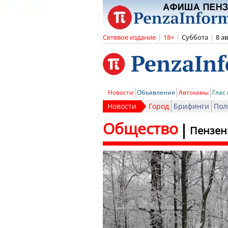
Сетевое издание
|
18+
|
Суббота
|
8 а
Новости
Объявления
Автохамы
Глас
Новости
Город
Брифинги
Пол
Общество
Пензенц