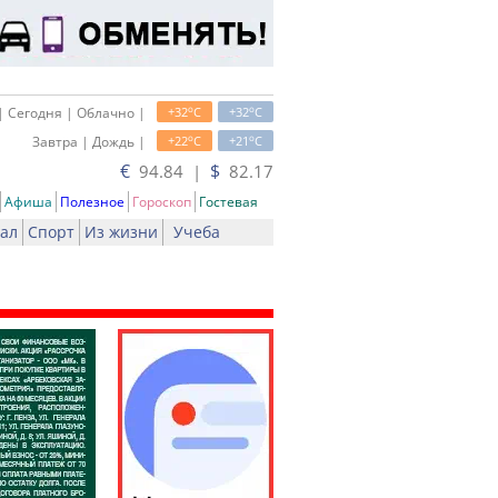
o
o
| Сегодня | Облачно |
+32
C
+32
C
o
o
Завтра | Дождь |
+22
C
+21
C
€
$
94.84 |
82.17
Афиша
Полезное
Гороскоп
Гостевая
ал
Спорт
Из жизни
Учеба
ать