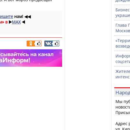
Бизнес
украше
ишите
нам!
◀◀
м» в
▶️
MAX
◀️
Глава 
Москов
«Терри
возвед
Информ
соцсет
Жителе
интен
Народ
Мы пуб
новост
Присы
Адрес р
ул. Кир