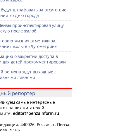
 будут штрафовать за отсутствие
ний ко Дню города
Пензы проинспектировал улицу
скую после жалоб
торию жизни» отметили за
ение школы в «Лугометрии»
ацию о закрытии доступа в
и для детей прокомментировали
й региона ждут выходные с
сивными ливнями
ный репортер
ликуем самые интересные
и от наших читателей.
лайте:
editor
@penzainform.ru
едакции: 440026, Россия, г. Пенза,
ова, д.18Б.