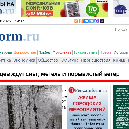
вг 2026
|
14:32
Погода 
 народа
Вопрос-ответ
Ликбез
Фотолента
ТВ-программа
Пресса
История
итика
Экономика
Общество
Культура
Происшествия
Кримин
ев ждут снег, метель и порывистый ветер
17
Печ
февраля
2024,
16:35