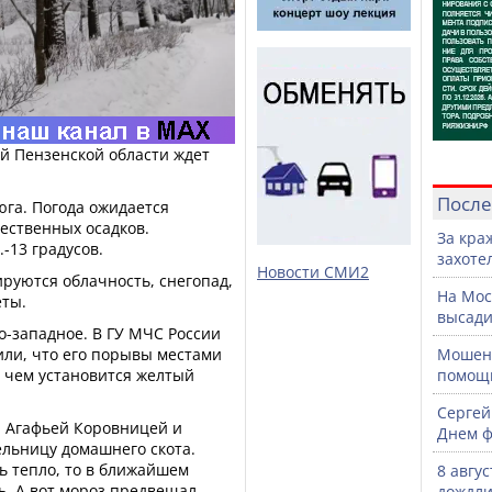
ей Пензенской области ждет
После
юга. Погода ожидается
ественных осадков.
За кра
.-13 градусов.
захоте
Новости СМИ2
зируются облачность, снегопад,
На Мос
еты.
высади
о-западное. В ГУ МЧС России
или, что его порывы местами
Мошенн
 с чем установится желтый
помощ
Сергей
 Агафьей Коровницей и
Днем ф
ельницу домашнего скота.
нь тепло, то в ближайшем
8 авгу
ь. А вот мороз предвещал
дождли