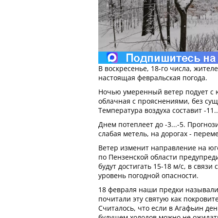
В воскресенье, 18-го числа, жител
настоящая февральская погода.
Ночью умеренный ветер подует с 
облачная с прояснениями, без сущ
Температура воздуха составит -11..
Днем потеплеет до -3...-5. Прогно
слабая метель, на дорогах - перем
Ветер изменит направление на юг
по Пензенской области предупред
будут достигать 15-18 м/с, в связи
уровень погодной опасности.
18 февраля наши предки называли
почитали эту святую как покровит
Считалось, что если в Агафьин де
будущем холодов можно не ожидат