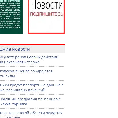
дние новости
жу у ветеранов боевых действий
ли наказывать строже
ковской в Пензе собираются
ть липы
ики крадут паспортные данные с
ью фальшивых вакансий
 Васянин поздравил пензенцев с
изкультурника
ста в Пензенской области окажется
во и жарко