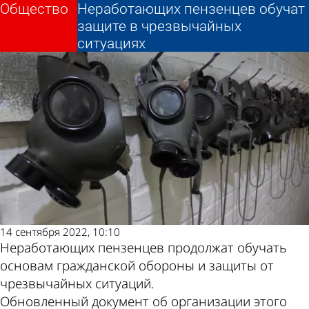
Общество
Общество
Неработающих пензенцев обучат
Неработающих пензенцев обучат
защите в чрезвычайных
защите в чрезвычайных
Другие
Погода и
ситуациях
ситуациях
новости по
курсы валют в
теме
Пензе
14 сентября 2022, 10:10
Неработающих пензенцев продолжат обучать
основам гражданской обороны и защиты от
чрезвычайных ситуаций.
Обновленный документ об организации этого