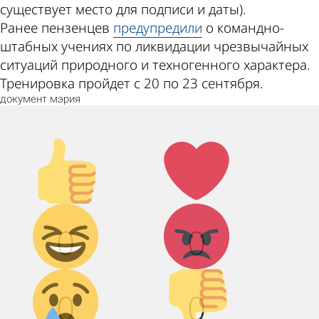
существует место для подписи и даты).
Ранее пензенцев
предупредили
о командно-
штабных учениях по ликвидации чрезвычайных
ситуаций природного и техногенного характера.
Тренировка пройдет с 20 по 23 сентября.
документ
мэрия
Палец
Лайк!
вверх!
Дикий
Агрессия!
0
0
смех!
Грусть :(
Палец
0
0
вниз!